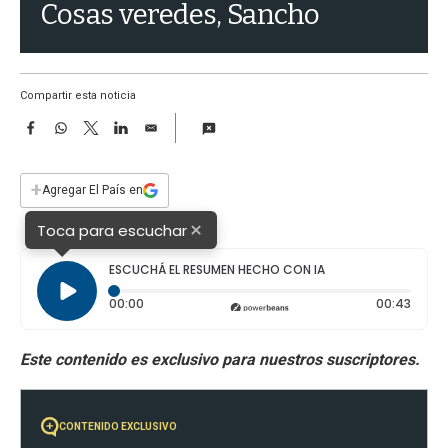
a
Cosas veredes, Sancho
Compartir esta noticia
F
W
T
L
E
a
h
w
i
m
c
a
i
n
a
e
t
t
k
i
+
Agregar El País en
b
s
t
e
l
o
A
e
d
×
Toca para escuchar
o
p
r
I
k
p
n
ESCUCHÁ EL RESUMEN HECHO CON IA
Tiempo transcurrido: 0 segundos
Durac
00:00
00:43
CONTENIDO EXCLUSIVO