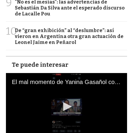
9
"No es el mesías": las advertencias de
Sebastián Da Silva ante el esperado discurso
de Lacalle Pou
10
De “gran exhibición” al “deslumbre”: así
vieron en Argentina otra gran actuación de
Leonel Jaime en Peñarol
Te puede interesar
El mal momento de Yanina Gasañol con un hincha argentino en "Subrayado"