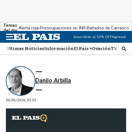
Temas
Alerta roja
Preocupaciones en INR
Bañados de Carrasco
del día:
Suscribite al 50% OFF
Ingresar
M
e
Últimas Noticias
Información
El País +
Ovación
TV Show
n
M
u
o
s
t
r
Danilo Arbilla
a
r
b
�
06/06/2026, 02:55
s
q
u
e
d