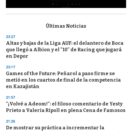
0
s
e
c
Últimas Noticias
o
n
23:27
d
Altas y bajas de la Liga AUF: el delantero de Boca
s
o
que llegó a Albion y el "10" de Racing que jugará
f
en Depor
3
3
s
23:17
e
Games of the Future: Peñarol a paso firme se
c
metió en los cuartos de final de la competencia
o
n
en Kazajistán
d
s
21:57
"¡Volvé a Adeom!": el filoso comentario de Yesty
Prieto a Valeria Ripoll en plena Cena de Famosos
21:26
De mostrar su práctica a incrementar la