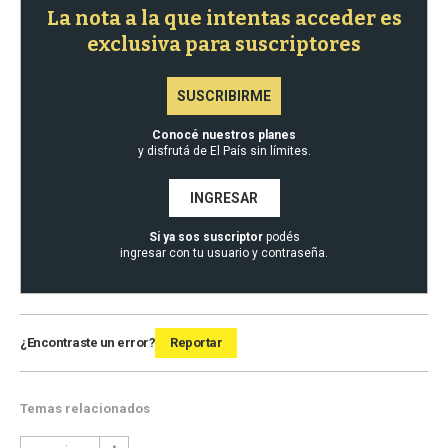
La nota a la que intentas acceder es
exclusiva para suscriptores
SUSCRIBIRME
Conocé nuestros planes
y disfrutá de El País sin límites.
INGRESAR
Si ya sos suscriptor
podés
ingresar con tu usuario y contraseña.
¿Encontraste un error?
Reportar
Temas relacionados