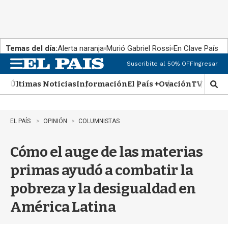
Temas del día:
Alerta naranja
Murió Gabriel Rossi
En Clave País
Suscribite al 50% OFF
Ingresar
M
e
Últimas Noticias
Información
El País +
Ovación
TV Show
n
M
u
o
s
t
EL PAÍS
OPINIÓN
COLUMNISTAS
r
a
Cómo el auge de las materias
r
b
primas ayudó a combatir la
�
s
pobreza y la desigualdad en
q
u
América Latina
e
d