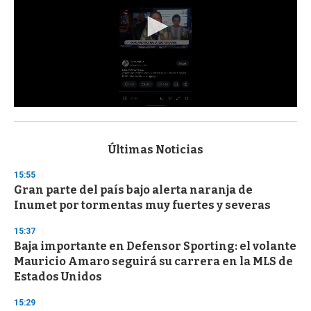
0
s
e
c
Últimas Noticias
o
n
15:55
d
Gran parte del país bajo alerta naranja de
s
o
Inumet por tormentas muy fuertes y severas
f
3
15:37
3
s
Baja importante en Defensor Sporting: el volante
e
Mauricio Amaro seguirá su carrera en la MLS de
c
Estados Unidos
o
n
d
15:29