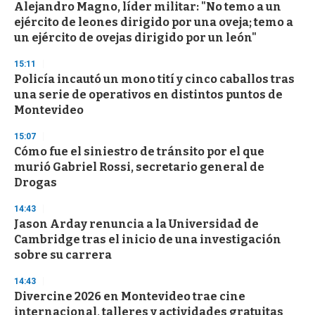
s
Alejandro Magno, líder militar: "No temo a un
ejército de leones dirigido por una oveja; temo a
un ejército de ovejas dirigido por un león"
15:11
Policía incautó un mono tití y cinco caballos tras
una serie de operativos en distintos puntos de
Montevideo
15:07
Cómo fue el siniestro de tránsito por el que
murió Gabriel Rossi, secretario general de
Drogas
14:43
Jason Arday renuncia a la Universidad de
Cambridge tras el inicio de una investigación
sobre su carrera
14:43
Divercine 2026 en Montevideo trae cine
internacional, talleres y actividades gratuitas