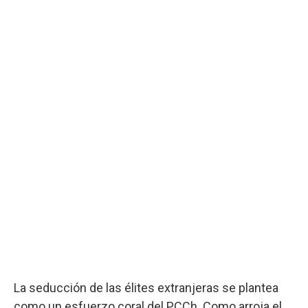
La seducción de las élites extranjeras se plantea
como un esfuerzo coral del PCCh. Como arroja el