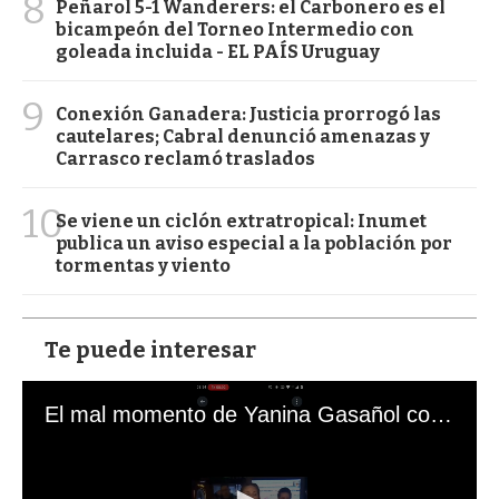
8
Peñarol 5-1 Wanderers: el Carbonero es el
bicampeón del Torneo Intermedio con
goleada incluida - EL PAÍS Uruguay
9
Conexión Ganadera: Justicia prorrogó las
cautelares; Cabral denunció amenazas y
Carrasco reclamó traslados
10
Se viene un ciclón extratropical: Inumet
publica un aviso especial a la población por
tormentas y viento
Te puede interesar
El mal momento de Yanina Gasañol con un hincha argentino en "Subrayado"