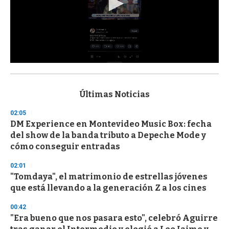
0
s
e
c
Últimas Noticias
o
n
02:05
d
DM Experience en Montevideo Music Box: fecha
s
o
del show de la banda tributo a Depeche Mode y
f
cómo conseguir entradas
3
3
s
02:01
e
"Tomdaya", el matrimonio de estrellas jóvenes
c
que está llevando a la generación Z a los cines
o
n
d
00:42
s
"Era bueno que nos pasara esto", celebró Aguirre