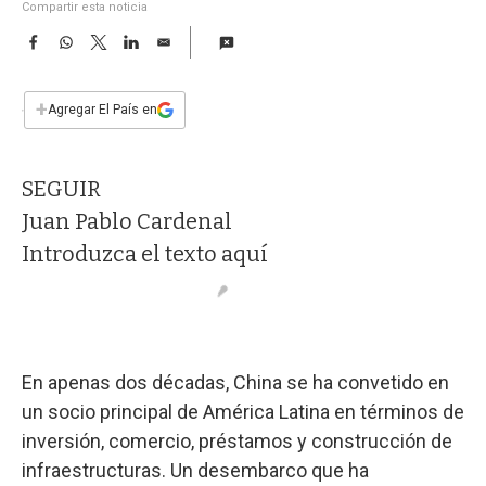
a
Compartir esta noticia
F
W
T
L
E
a
h
w
i
m
c
a
i
n
a
e
t
t
k
i
+
Agregar El País en
b
s
t
e
l
o
A
e
d
o
p
r
I
SEGUIR
k
p
n
Juan Pablo Cardenal
Introduzca el texto aquí
En apenas dos décadas, China se ha convetido en
un socio principal de América Latina en términos de
inversión, comercio, préstamos y construcción de
infraestructuras. Un desembarco que ha