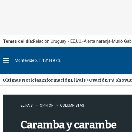
Temas del día:
Relación Uruguay - EE.UU.
Alerta naranja
Murió Gabr
Montevideo, T 13° H 97%
M
e
n
u
Últimas Noticias
Información
El País +
Ovación
TV Show
B
EL PAÍS
OPINIÓN
COLUMNISTAS
Caramba y carambe