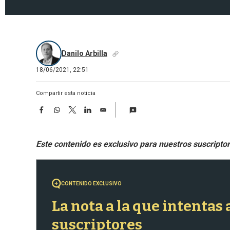
Danilo Arbilla
18/06/2021, 22:51
Compartir esta noticia
F
W
T
L
E
a
h
w
i
m
c
a
i
n
a
e
t
t
k
i
b
s
t
e
l
o
A
e
d
o
p
r
I
k
p
n
CONTENIDO EXCLUSIVO
La nota a la que intentas
suscriptores