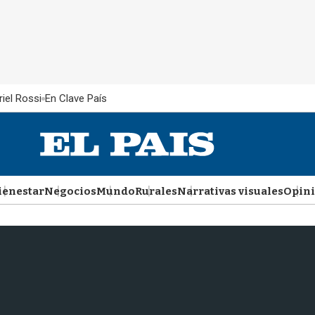
iel Rossi
En Clave País
ienestar
Negocios
Mundo
Rurales
Narrativas visuales
Opin