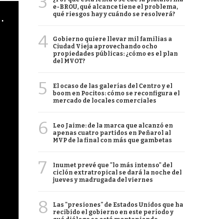
3
e-BROU, qué alcance tiene el problema,
cha argentino en "Subrayado"
qué riesgos hay y cuándo se resolverá?
4
Gobierno quiere llevar mil familias a
Ciudad Vieja aprovechando ocho
propiedades públicas: ¿cómo es el plan
del MVOT?
5
El ocaso de las galerías del Centro y el
boom en Pocitos: cómo se reconfigura el
mercado de locales comerciales
6
Leo Jaime: de la marca que alcanzó en
apenas cuatro partidos en Peñarol al
MVP de la final con más que gambetas
7
Inumet prevé que "lo más intenso" del
ciclón extratropical se dará la noche del
jueves y madrugada del viernes
8
Las "presiones" de Estados Unidos que ha
recibido el gobierno en este período y