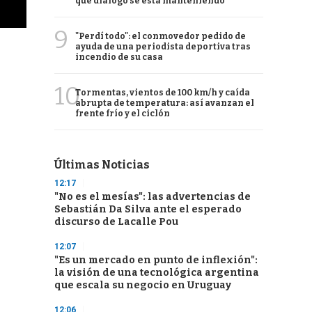
qué diálogo se está manteniendo
9
"Perdí todo": el conmovedor pedido de
ayuda de una periodista deportiva tras
incendio de su casa
10
Tormentas, vientos de 100 km/h y caída
abrupta de temperatura: así avanzan el
frente frío y el ciclón
Últimas Noticias
12:17
"No es el mesías": las advertencias de
Sebastián Da Silva ante el esperado
discurso de Lacalle Pou
12:07
"Es un mercado en punto de inflexión":
la visión de una tecnológica argentina
que escala su negocio en Uruguay
12:06