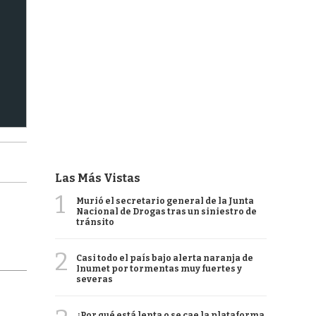
Las Más Vistas
1
Murió el secretario general de la Junta
Nacional de Drogas tras un siniestro de
tránsito
2
Casi todo el país bajo alerta naranja de
Inumet por tormentas muy fuertes y
severas
¿Por qué está lenta o se cae la plataforma