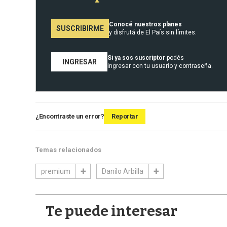
Conocé nuestros planes
SUSCRIBIRME
y disfrutá de El País sin límites.
Si ya sos suscriptor
podés
INGRESAR
ingresar con tu usuario y contraseña.
¿Encontraste un error?
Reportar
Temas relacionados
premium
Danilo Arbilla
Te puede interesar