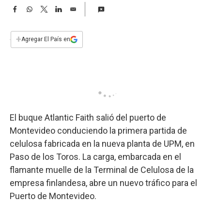
a
F
W
T
L
E
a
h
w
i
m
c
a
i
n
a
e
t
t
k
i
+
Agregar El País en
b
s
t
e
l
o
A
e
d
o
p
r
I
k
p
n
El buque Atlantic Faith salió del puerto de
Montevideo conduciendo la primera partida de
celulosa fabricada en la nueva planta de UPM, en
Paso de los Toros. La carga, embarcada en el
flamante muelle de la Terminal de Celulosa de la
empresa finlandesa, abre un nuevo tráfico para el
Puerto de Montevideo.