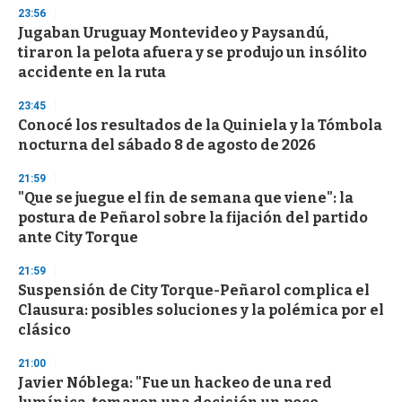
n
23:56
d
Jugaban Uruguay Montevideo y Paysandú,
s
o
tiraron la pelota afuera y se produjo un insólito
f
accidente en la ruta
3
3
s
23:45
e
Conocé los resultados de la Quiniela y la Tómbola
c
nocturna del sábado 8 de agosto de 2026
o
n
d
21:59
s
"Que se juegue el fin de semana que viene": la
postura de Peñarol sobre la fijación del partido
ante City Torque
21:59
Suspensión de City Torque-Peñarol complica el
Clausura: posibles soluciones y la polémica por el
clásico
21:00
Javier Nóblega: "Fue un hackeo de una red