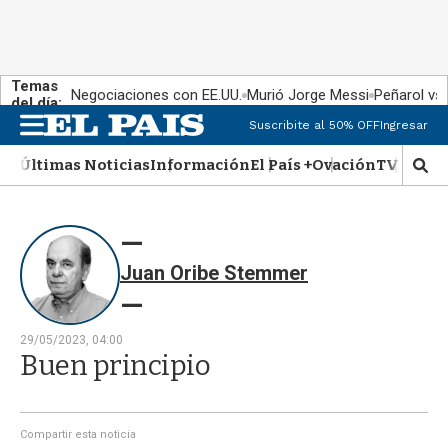
Temas
Negociaciones con EE.UU.
Murió Jorge Messi
Peñarol vs
del día:
Suscribite al 50% OFF
Ingresar
M
e
Últimas Noticias
Información
El País +
Ovación
TV Show
n
M
u
o
s
t
r
Juan Oribe Stemmer
a
r
b
�
29/05/2023, 04:00
s
Buen principio
q
u
e
d
Compartir esta noticia