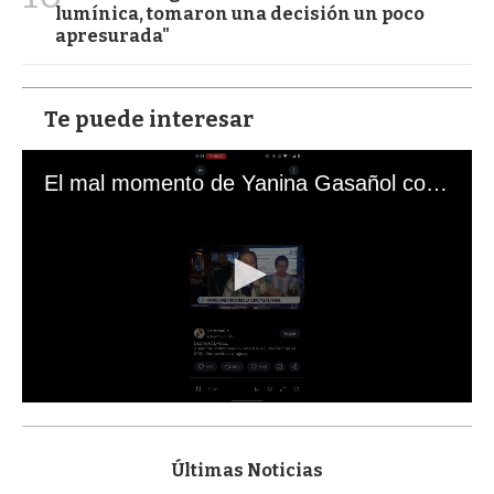
lumínica, tomaron una decisión un poco
apresurada"
Te puede interesar
El mal momento de Yanina Gasañol con un hincha argentino en "Subrayado"
0
s
e
c
Últimas Noticias
o