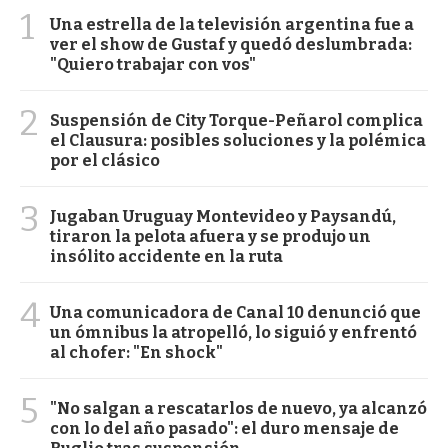
1
Una estrella de la televisión argentina fue a
ver el show de Gustaf y quedó deslumbrada:
"Quiero trabajar con vos"
2
Suspensión de City Torque-Peñarol complica
el Clausura: posibles soluciones y la polémica
por el clásico
3
Jugaban Uruguay Montevideo y Paysandú,
tiraron la pelota afuera y se produjo un
insólito accidente en la ruta
4
Una comunicadora de Canal 10 denunció que
un ómnibus la atropelló, lo siguió y enfrentó
al chofer: "En shock"
5
"No salgan a rescatarlos de nuevo, ya alcanzó
con lo del año pasado": el duro mensaje de