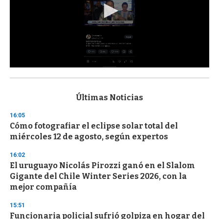
0
s
e
c
Últimas Noticias
o
n
16:05
d
Cómo fotografiar el eclipse solar total del
s
o
miércoles 12 de agosto, según expertos
f
3
16:02
3
s
El uruguayo Nicolás Pirozzi ganó en el Slalom
e
Gigante del Chile Winter Series 2026, con la
c
mejor compañía
o
n
d
15:51
s
Funcionaria policial sufrió golpiza en hogar del