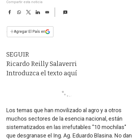
a
Compartir esta noticia
F
W
T
L
E
a
h
w
i
m
c
a
i
n
a
e
t
t
k
i
+
Agregar El País en
b
s
t
e
l
o
A
e
d
o
p
r
I
SEGUIR
k
p
n
Ricardo Reilly Salaverri
Introduzca el texto aquí
Los temas que han movilizado al agro y a otros
muchos sectores de la esencia nacional, están
sistematizados en las irrefutables "10 mochilas"
que desgranase el Ing. Ag. Eduardo Blasina. No dan