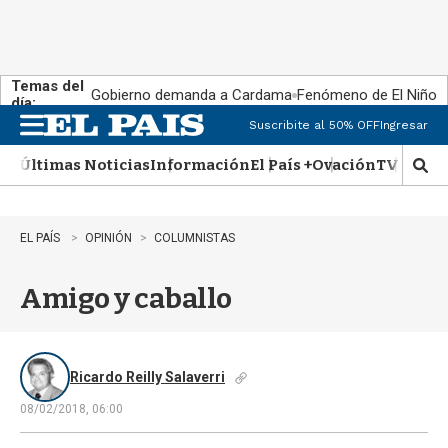
Temas del
Gobierno demanda a Cardama
Fenómeno de El Niño
día:
Suscribite al 50% OFF
Ingresar
M
e
Últimas Noticias
Información
El País +
Ovación
TV Show
n
M
u
o
s
t
EL PAÍS
OPINIÓN
COLUMNISTAS
r
a
Amigo y caballo
r
b
�
s
q
Ricardo Reilly Salaverri
u
08/02/2018, 06:00
e
d