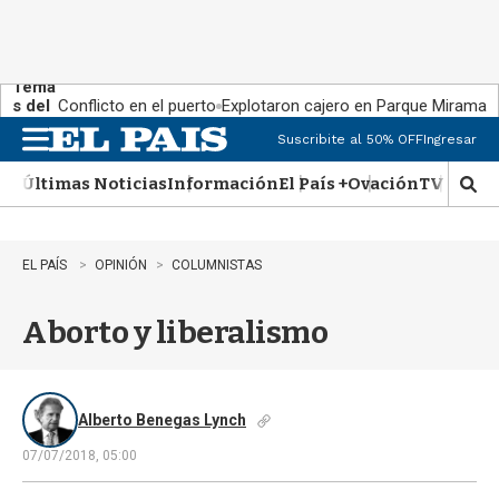
Tema
s del
Conflicto en el puerto
Explotaron cajero en Parque Miramar
día:
Suscribite al 50% OFF
Ingresar
M
e
Últimas Noticias
Información
El País +
Ovación
TV Show
n
M
u
o
s
t
EL PAÍS
OPINIÓN
COLUMNISTAS
r
a
Aborto y liberalismo
r
b
�
s
q
Alberto Benegas Lynch
u
07/07/2018, 05:00
e
d