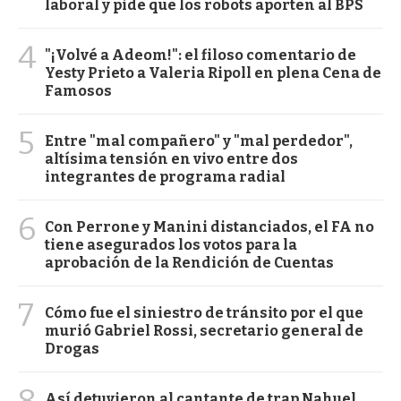
laboral y pide que los robots aporten al BPS
4
"¡Volvé a Adeom!": el filoso comentario de
Yesty Prieto a Valeria Ripoll en plena Cena de
Famosos
5
Entre "mal compañero" y "mal perdedor",
altísima tensión en vivo entre dos
integrantes de programa radial
6
Con Perrone y Manini distanciados, el FA no
tiene asegurados los votos para la
aprobación de la Rendición de Cuentas
7
Cómo fue el siniestro de tránsito por el que
murió Gabriel Rossi, secretario general de
Drogas
8
Así detuvieron al cantante de trap Nahuel