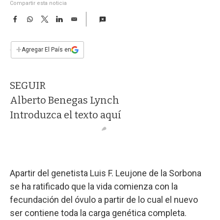
a
Compartir esta noticia
F
W
T
L
E
a
h
w
i
m
c
a
i
n
a
e
t
t
k
i
+
Agregar El País en
b
s
t
e
l
o
A
e
d
o
p
r
I
SEGUIR
k
p
n
Alberto Benegas Lynch
Introduzca el texto aquí
Apartir del genetista Luis F. Leujone de la Sorbona
se ha ratificado que la vida comienza con la
fecundación del óvulo a partir de lo cual el nuevo
ser contiene toda la carga genética completa.