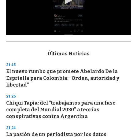
0
s
e
c
Últimas Noticias
o
n
21:45
d
El nuevo rumbo que promete Abelardo De la
s
o
Espriella para Colombia: "Orden, autoridad y
f
libertad"
3
3
s
21:26
e
Chiqui Tapia: del "trabajamos para una fase
c
completa del Mundial 2030" a teorías
o
n
conspirativas contra Argentina
d
s
21:24
La pasión de un periodista por los datos