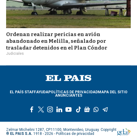
Ordenan realizar pericias en avión
abandonado en Melilla, señalado por
trasladar detenidos en el Plan Cóndor
Judiciales
EL PAÍS STAFF
AYUDA
POLÍTICAS DE PRIVACIDAD
MAPA DEL SITIO
ANUNCIANTES
f
t
i
l
y
t
g
w
t
a
w
n
i
o
i
o
h
e
c
i
s
n
u
k
o
a
l
e
t
t
k
t
t
g
t
e
Zelmar Michelini 1287, CP.11100, Montevideo, Uruguay. Copyright
b
t
a
e
u
o
l
s
g
®
EL PAIS S.A.
1918 - 2026 -
Políticas de privacidad