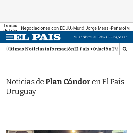
Temas
Negociaciones con EE.UU.
Murió Jorge Messi
Peñarol vs
del día:
M
Suscribite al 50% OFF
Ingresar
e
n
Últimas Noticias
Información
El País +
Ovación
TV Show
M
u
o
s
t
r
Noticias de
Plan Cóndor
en El País
a
r
Uruguay
b
�
s
q
u
e
d