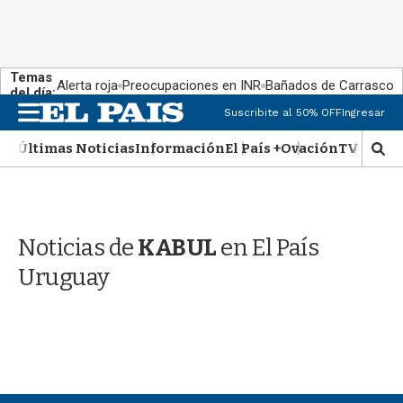
Temas
Alerta roja
Preocupaciones en INR
Bañados de Carrasco
del día:
M
Suscribite al 50% OFF
Ingresar
e
n
Últimas Noticias
Información
El País +
Ovación
TV Show
M
u
o
s
t
r
Noticias de
KABUL
en El País
a
r
Uruguay
b
�
s
q
u
e
d