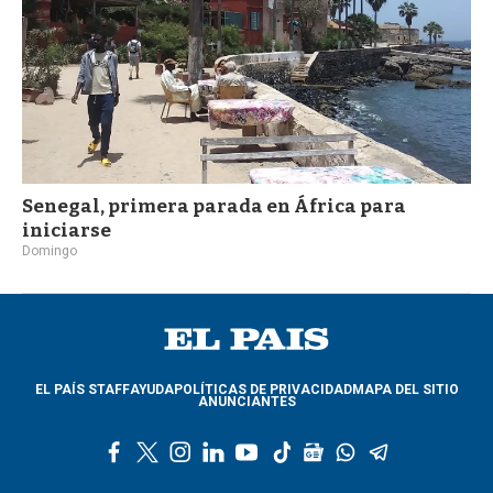
Senegal, primera parada en África para
iniciarse
Domingo
EL PAÍS STAFF
AYUDA
POLÍTICAS DE PRIVACIDAD
MAPA DEL SITIO
ANUNCIANTES
f
t
i
l
y
t
g
w
t
a
w
n
i
o
i
o
h
e