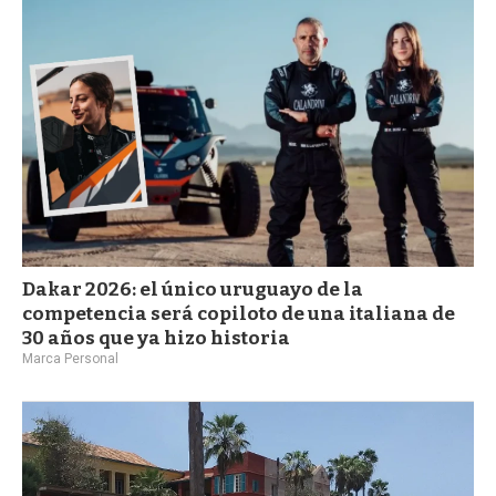
a
Dakar 2026: el único uruguayo de la
competencia será copiloto de una italiana de
30 años que ya hizo historia
Marca Personal