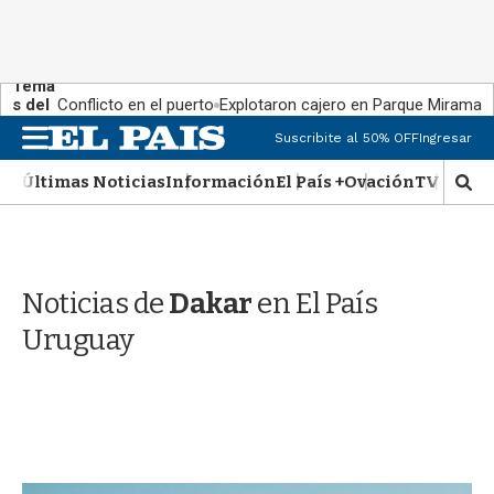
Tema
s del
Conflicto en el puerto
Explotaron cajero en Parque Miramar
día:
M
Suscribite al 50% OFF
Ingresar
e
n
Últimas Noticias
Información
El País +
Ovación
TV Show
M
u
o
s
t
r
Noticias de
Dakar
en El País
a
r
Uruguay
b
�
s
q
u
e
d