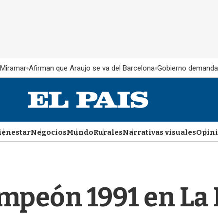
 Miramar
Afirman que Araujo se va del Barcelona
Gobierno demanda
ienestar
Negocios
Mundo
Rurales
Narrativas visuales
Opin
ampeón 1991 en L