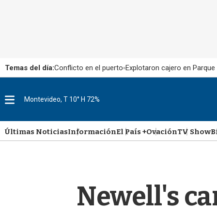
Temas del día:
Conflicto en el puerto
Explotaron cajero en Parque
M
Montevideo, T 10° H 72%
e
n
u
Últimas Noticias
Información
El País +
Ovación
TV Show
B
Newell's c