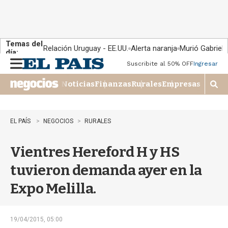
Temas del
Relación Uruguay - EE.UU.
Alerta naranja
Murió Gabriel 
día:
Suscribite al 50% OFF
Ingresar
M
e
Noticias
Finanzas
Rurales
Empresas
n
M
u
o
s
t
EL PAÍS
NEGOCIOS
RURALES
r
a
Vientres Hereford H y HS
r
b
tuvieron demanda ayer en la
�
s
Expo Melilla.
q
u
e
d
19/04/2015, 05:00