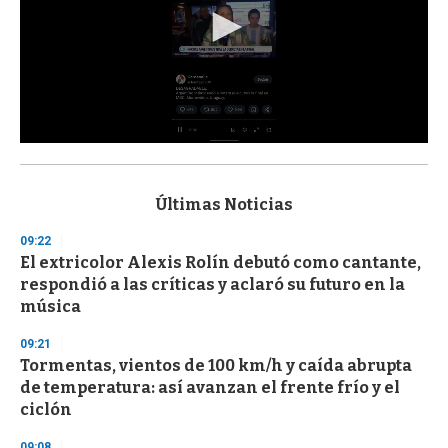
0
s
e
c
Últimas Noticias
o
n
09:22
d
El extricolor Alexis Rolín debutó como cantante,
s
o
respondió a las críticas y aclaró su futuro en la
f
música
3
3
s
09:21
e
Tormentas, vientos de 100 km/h y caída abrupta
c
de temperatura: así avanzan el frente frío y el
o
n
ciclón
d
s
09:08