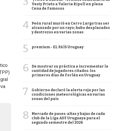
3
Yesty Prieto a Valeria Ripoll en plena
Cena de Famosos
4
Peón rural murió en Cerro Largo tras ser
alcanzado por un rayo; hubo desplazados
y destrozos en varias zonas
5
premium - EL PAÍS Uruguay
6
tico
De mostrar su práctica a incrementar la
cantidad de jugadores citados: los
(TPP)
primeros días de Forlán en Uruguay
gral
eva
7
Gobierno declaró la alerta roja por las
condiciones meteorológicas en varias
zonas del país
8
Mercado de pases: altas y bajas de cada
club de la Liga AUF Uruguaya para el
segundo semestre del 2026