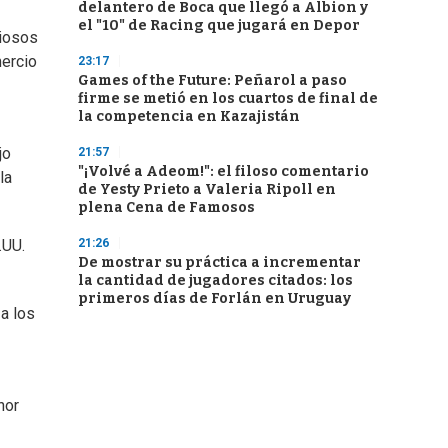
delantero de Boca que llegó a Albion y
el "10" de Racing que jugará en Depor
ciosos
mercio
23:17
Games of the Future: Peñarol a paso
firme se metió en los cuartos de final de
la competencia en Kazajistán
jo
21:57
"¡Volvé a Adeom!": el filoso comentario
la
de Yesty Prieto a Valeria Ripoll en
plena Cena de Famosos
21:26
.UU.
De mostrar su práctica a incrementar
la cantidad de jugadores citados: los
primeros días de Forlán en Uruguay
a los
nor