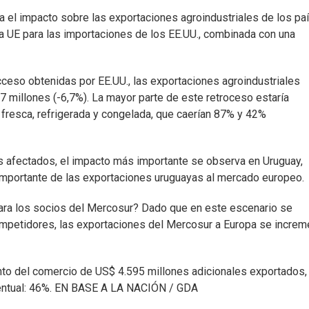
za el impacto sobre las exportaciones agroindustriales de los pa
la UE para las importaciones de los EE.UU., combinada con una
eso obtenidas por EE.UU., las exportaciones agroindustriales
7 millones (-6,7%). La mayor parte de este retroceso estaría
fresca, refrigerada y congelada, que caerían 87% y 42%
s afectados, el impacto más importante se observa en Uruguay,
importante de las exportaciones uruguayas al mercado europeo.
para los socios del Mercosur? Dado que en este escenario se
mpetidores, las exportaciones del Mercosur a Europa se increm
mento del comercio de US$ 4.595 millones adicionales exportados,
entual: 46%. EN BASE A LA NACIÓN / GDA