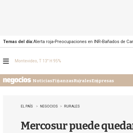
Temas del día:
Alerta roja
Preocupaciones en INR
Bañados de Ca
Montevideo, T 13° H 95%
M
e
n
u
Noticias
Finanzas
Rurales
Empresas
EL PAÍS
NEGOCIOS
RURALES
Mercosur puede quedar