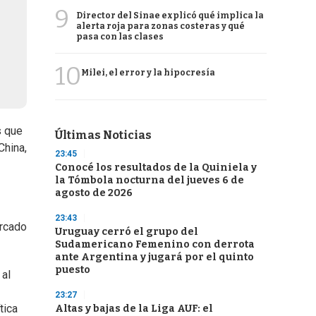
9
Director del Sinae explicó qué implica la
alerta roja para zonas costeras y qué
pasa con las clases
10
Milei, el error y la hipocresía
s que
Últimas Noticias
China,
23:45
Conocé los resultados de la Quiniela y
la Tómbola nocturna del jueves 6 de
agosto de 2026
23:43
ercado
Uruguay cerró el grupo del
Sudamericano Femenino con derrota
ante Argentina y jugará por el quinto
puesto
 al
23:27
tica
Altas y bajas de la Liga AUF: el