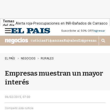
Temas
Alerta roja
Preocupaciones en INR
Bañados de Carrasco
del día:
Suscribite al 50% OFF
Ingresar
M
e
Noticias
Finanzas
Rurales
Empresas
n
M
u
o
s
t
EL PAÍS
NEGOCIOS
RURALES
r
a
Empresas muestran un mayor
r
b
interés
�
s
q
u
06/02/2015, 07:00
e
d
Compartir esta noticia