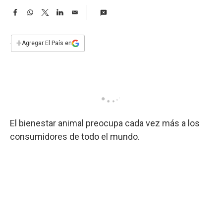
a
F
W
T
L
E
a
h
w
i
m
c
a
i
n
a
e
t
t
k
i
+
Agregar El País en
b
s
t
e
l
o
A
e
d
o
p
r
I
k
p
n
El bienestar animal preocupa cada vez más a los
consumidores de todo el mundo.