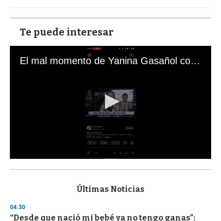
Te puede interesar
El mal momento de Yanina Gasañol con un hincha argentino en "Subrayado"
0
s
e
c
Últimas Noticias
o
n
04:30
d
“Desde que nació mi bebé ya no tengo ganas”:
s