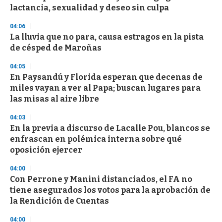
o
lactancia, sexualidad y deseo sin culpa
f
3
04:06
3
s
La lluvia que no para, causa estragos en la pista
e
de césped de Maroñas
c
o
04:05
n
d
En Paysandú y Florida esperan que decenas de
s
miles vayan a ver al Papa; buscan lugares para
las misas al aire libre
04:03
En la previa a discurso de Lacalle Pou, blancos se
enfrascan en polémica interna sobre qué
oposición ejercer
04:00
Con Perrone y Manini distanciados, el FA no
tiene asegurados los votos para la aprobación de
la Rendición de Cuentas
04:00