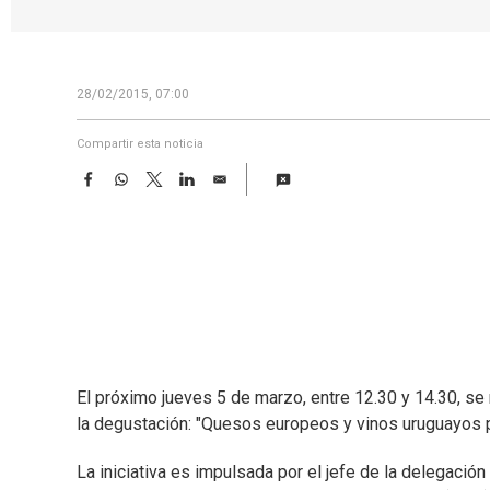
28/02/2015, 07:00
Compartir esta noticia
F
W
T
L
E
a
h
w
i
m
c
a
i
n
a
e
t
t
k
i
b
s
t
e
l
o
A
e
d
o
p
r
I
k
p
n
El próximo jueves 5 de marzo, entre 12.30 y 14.30, se 
la degustación: "Quesos europeos y vinos uruguayos 
La iniciativa es impulsada por el jefe de la delegaci