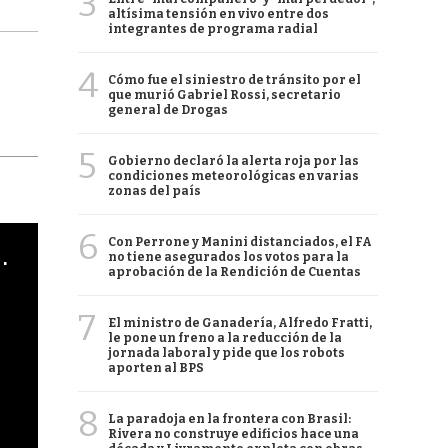
3
altísima tensión en vivo entre dos
integrantes de programa radial
4
Cómo fue el siniestro de tránsito por el
que murió Gabriel Rossi, secretario
general de Drogas
5
Gobierno declaró la alerta roja por las
condiciones meteorológicas en varias
zonas del país
6
Con Perrone y Manini distanciados, el FA
cha argentino en "Subrayado"
no tiene asegurados los votos para la
aprobación de la Rendición de Cuentas
7
El ministro de Ganadería, Alfredo Fratti,
le pone un freno a la reducción de la
jornada laboral y pide que los robots
aporten al BPS
8
La paradoja en la frontera con Brasil:
Rivera no construye edificios hace una