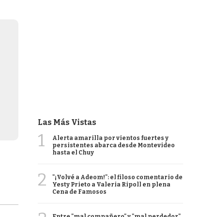
Las Más Vistas
1
Alerta amarilla por vientos fuertes y
persistentes abarca desde Montevideo
hasta el Chuy
2
"¡Volvé a Adeom!": el filoso comentario de
Yesty Prieto a Valeria Ripoll en plena
Cena de Famosos
Entre "mal compañero" y "mal perdedor",