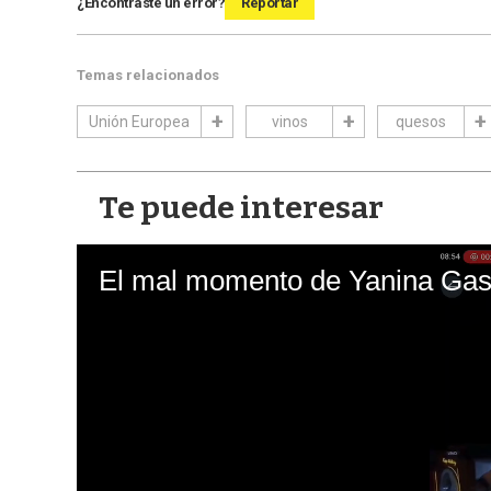
¿Encontraste un error?
Reportar
Temas relacionados
Unión Europea
vinos
quesos
Te puede interesar