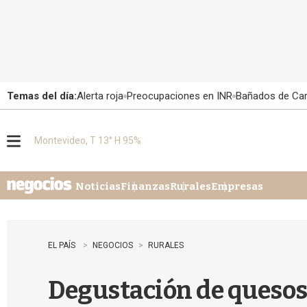
Temas del día:
Alerta roja
Preocupaciones en INR
Bañados de Ca
Montevideo, T 13° H 95%
M
e
n
u
Noticias
Finanzas
Rurales
Empresas
EL PAÍS
NEGOCIOS
RURALES
Degustación de quesos