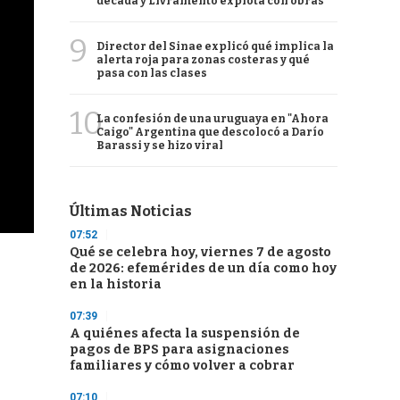
década y Livramento explota con obras
9
Director del Sinae explicó qué implica la
alerta roja para zonas costeras y qué
pasa con las clases
10
La confesión de una uruguaya en "Ahora
Caigo" Argentina que descolocó a Darío
Barassi y se hizo viral
Últimas Noticias
07:52
Qué se celebra hoy, viernes 7 de agosto
de 2026: efemérides de un día como hoy
en la historia
07:39
A quiénes afecta la suspensión de
pagos de BPS para asignaciones
familiares y cómo volver a cobrar
07:10