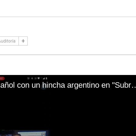
uditoría
El mal momento de Yanina Gasañol con un hin