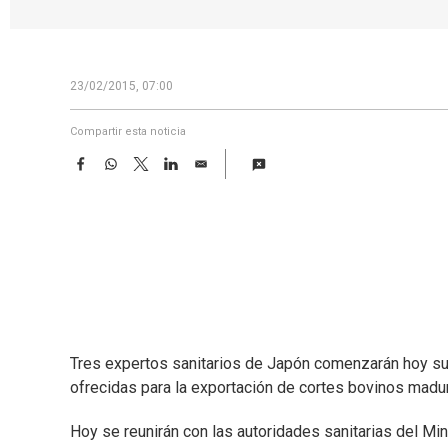
23/02/2015, 07:00
Compartir esta noticia
F
W
T
L
E
a
h
w
i
m
c
a
i
n
a
e
t
t
k
i
b
s
t
e
l
o
A
e
d
o
p
r
I
k
p
n
Tres expertos sanitarios de Japón comenzarán hoy su tr
ofrecidas para la exportación de cortes bovinos mad
Hoy se reunirán con las autoridades sanitarias del Mini