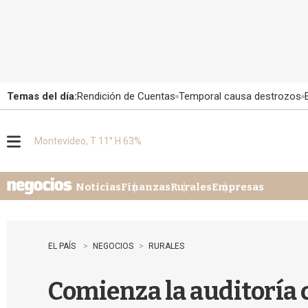
Temas del día:
Rendición de Cuentas
Temporal causa destrozos
Montevideo, T 11° H 63%
M
e
n
u
Noticias
Finanzas
Rurales
Empresas
EL PAÍS
NEGOCIOS
RURALES
Comienza la auditoría 