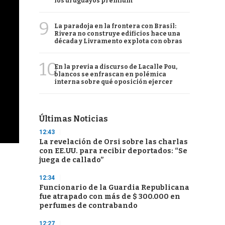
los uruguayos premium
9
La paradoja en la frontera con Brasil:
Rivera no construye edificios hace una
década y Livramento explota con obras
10
En la previa a discurso de Lacalle Pou,
blancos se enfrascan en polémica
interna sobre qué oposición ejercer
Últimas Noticias
12:43
La revelación de Orsi sobre las charlas
con EE.UU. para recibir deportados: “Se
juega de callado”
12:34
Funcionario de la Guardia Republicana
fue atrapado con más de $ 300.000 en
perfumes de contrabando
12:27