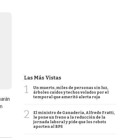
Las Más Vistas
1
Un muerto, miles de personas sin luz,
árboles caídos y techos volados por el
temporal que ameritó alerta roja
sarán
En
2
El ministro de Ganadería, Alfredo Fratti,
le pone un freno a la reducción de la
jornada laboral y pide que los robots
aporten al BPS