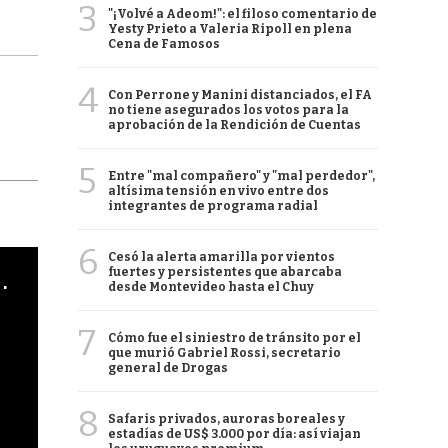
3
"¡Volvé a Adeom!": el filoso comentario de
Yesty Prieto a Valeria Ripoll en plena
Cena de Famosos
4
Con Perrone y Manini distanciados, el FA
no tiene asegurados los votos para la
aprobación de la Rendición de Cuentas
5
Entre "mal compañero" y "mal perdedor",
altísima tensión en vivo entre dos
integrantes de programa radial
6
Cesó la alerta amarilla por vientos
fuertes y persistentes que abarcaba
cha argentino en "Subrayado"
desde Montevideo hasta el Chuy
7
Cómo fue el siniestro de tránsito por el
que murió Gabriel Rossi, secretario
general de Drogas
8
Safaris privados, auroras boreales y
estadías de US$ 3.000 por día: así viajan