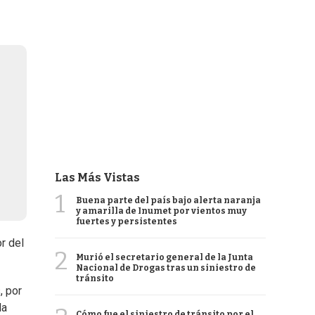
Las Más Vistas
1
Buena parte del país bajo alerta naranja
y amarilla de Inumet por vientos muy
fuertes y persistentes
r del
2
Murió el secretario general de la Junta
Nacional de Drogas tras un siniestro de
tránsito
, por
la
Cómo fue el siniestro de tránsito por el