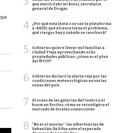
3
que murió Gabriel Rossi, secretario
general de Drogas
 que
4
¿Por qué está lenta o se cae la plataforma
e-BROU, qué alcance tiene el problema,
qué riesgos hay y cuándo se resolverá?
5
Gobierno quiere llevar mil familias a
Ciudad Vieja aprovechando ocho
propiedades públicas: ¿cómo es el plan
del MVOT?
6
Gobierno declaró la alerta roja por las
condiciones meteorológicas en varias
zonas del país
7
El ocaso de las galerías del Centro y el
boom en Pocitos: cómo se reconfigura el
mercado de locales comerciales
8
"No es el mesías": las advertencias de
Sebastián Da Silva ante el esperado