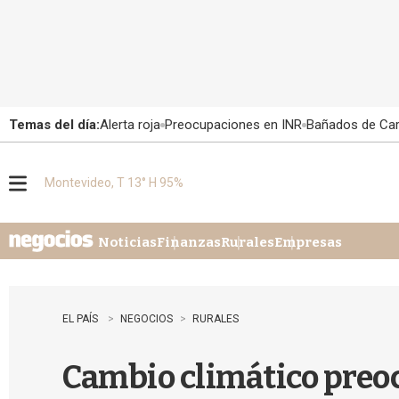
Temas del día:
Alerta roja
Preocupaciones en INR
Bañados de Ca
Montevideo, T 13° H 95%
M
e
n
u
Noticias
Finanzas
Rurales
Empresas
EL PAÍS
NEGOCIOS
RURALES
Cambio climático preo