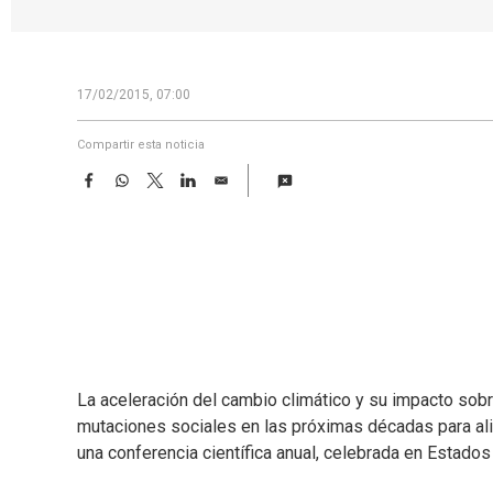
17/02/2015, 07:00
Compartir esta noticia
F
W
T
L
E
a
h
w
i
m
c
a
i
n
a
e
t
t
k
i
b
s
t
e
l
o
A
e
d
o
p
r
I
k
p
n
La aceleración del cambio climático y su impacto sobr
mutaciones sociales en las próximas décadas para alim
una conferencia científica anual, celebrada en Estados