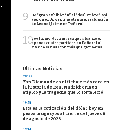
discurso de Lacalle Pou
cha argentino en "Subrayado"
9
De “gran exhibición” al “deslumbre”: así
vieron en Argentina otra gran actuación
de Leonel Jaime en Peñarol
10
Leo Jaime: de la marca que alcanzó en
apenas cuatro partidos en Peñarol al
MVP de la final con más que gambetas
Últimas Noticias
20:00
Yan Diomande es el fichaje más caro en
la historia de Real Madrid: origen
atípico y la tragedia que lo fortaleció
19:51
Esta es la cotización del dólar hoy en
pesos uruguayos al cierre del jueves 6
de agosto de 2026
19:41