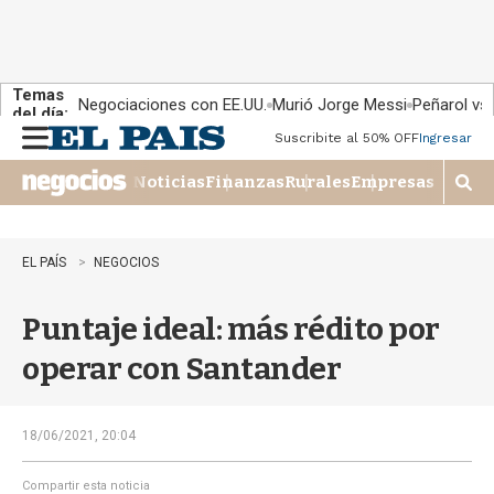
Temas
Negociaciones con EE.UU.
Murió Jorge Messi
Peñarol vs
del día:
Suscribite al 50% OFF
Ingresar
M
e
Noticias
Finanzas
Rurales
Empresas
n
M
u
o
s
t
EL PAÍS
NEGOCIOS
r
a
Puntaje ideal: más rédito por
r
b
operar con Santander
�
s
q
u
18/06/2021, 20:04
e
d
Compartir esta noticia