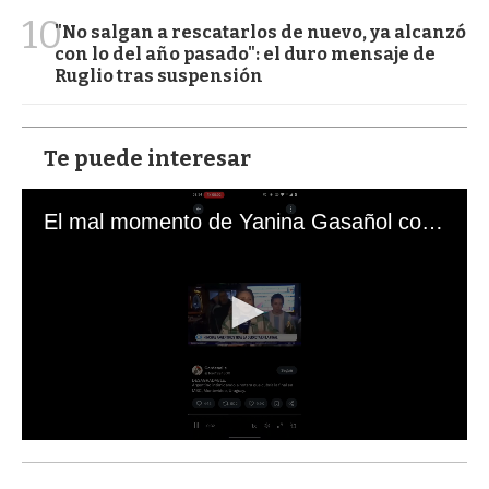
10
"No salgan a rescatarlos de nuevo, ya alcanzó
con lo del año pasado": el duro mensaje de
Ruglio tras suspensión
Te puede interesar
El mal momento de Yanina Gasañol con un hincha argentino en "Subrayado"
0
s
e