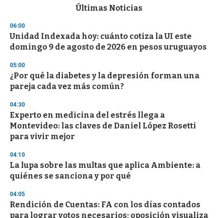
c
Últimas Noticias
o
n
06:00
d
Unidad Indexada hoy: cuánto cotiza la UI este
s
o
domingo 9 de agosto de 2026 en pesos uruguayos
f
3
05:00
3
s
¿Por qué la diabetes y la depresión forman una
e
pareja cada vez más común?
c
o
04:30
n
d
Experto en medicina del estrés llega a
s
Montevideo: las claves de Daniel López Rosetti
para vivir mejor
04:10
La lupa sobre las multas que aplica Ambiente: a
quiénes se sanciona y por qué
04:05
Rendición de Cuentas: FA con los días contados
para lograr votos necesarios; oposición visualiza