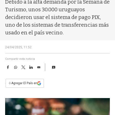
a
Debido a la alta demanda por la Semana de
Turismo, unos 30.000 uruguayos
decidieron usar el sistema de pago PIX,
uno de los sistemas de transferencias más
usado en el país vecino.
24/04/2025, 11:52
Compartir esta noticia
F
W
T
L
E
a
h
w
i
m
c
a
i
n
a
e
t
t
k
i
+
Agregar El País en
b
s
t
e
l
o
A
e
d
o
p
r
I
k
p
n