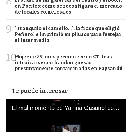
8
El ocaso de las galerías del Centro y el boom
en Pocitos: cómo se reconfigura el mercado
de locales comerciales
9
"Tranquilo el camello...": la frase que eligió
Peñarol e imprimió en pilusos para festejar
el Intermedio
10
Mujer de 29 años permanece en CTI tras
intoxicarse con hamburguesas
presuntamente contaminadas en Paysandú
Te puede interesar
El mal momento de Yanina Gasañol con un hincha argentino en "Subrayado"