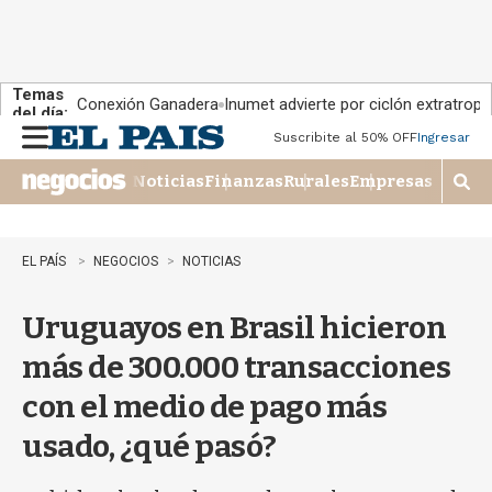
Temas
Conexión Ganadera
Inumet advierte por ciclón extratropi
del día:
Suscribite al 50% OFF
Ingresar
M
e
Noticias
Finanzas
Rurales
Empresas
n
M
u
o
s
t
EL PAÍS
NEGOCIOS
NOTICIAS
r
a
Uruguayos en Brasil hicieron
r
b
más de 300.000 transacciones
�
s
con el medio de pago más
q
u
usado, ¿qué pasó?
e
d