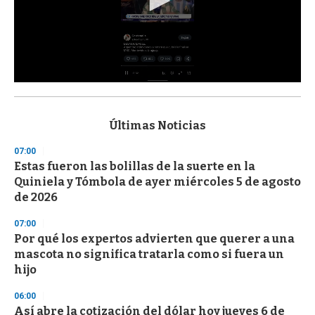
0
s
e
c
Últimas Noticias
o
n
07:00
d
Estas fueron las bolillas de la suerte en la
s
o
Quiniela y Tómbola de ayer miércoles 5 de agosto
f
de 2026
3
3
s
07:00
e
Por qué los expertos advierten que querer a una
c
mascota no significa tratarla como si fuera un
o
n
hijo
d
s
06:00
Así abre la cotización del dólar hoy jueves 6 de