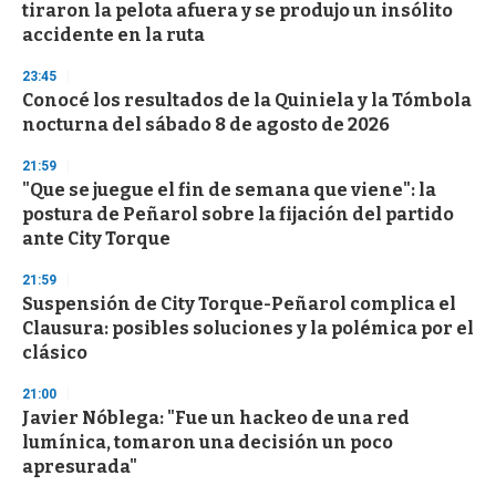
o
tiraron la pelota afuera y se produjo un insólito
f
accidente en la ruta
3
3
s
23:45
e
Conocé los resultados de la Quiniela y la Tómbola
c
nocturna del sábado 8 de agosto de 2026
o
n
d
21:59
s
"Que se juegue el fin de semana que viene": la
postura de Peñarol sobre la fijación del partido
ante City Torque
21:59
Suspensión de City Torque-Peñarol complica el
Clausura: posibles soluciones y la polémica por el
clásico
21:00
Javier Nóblega: "Fue un hackeo de una red
lumínica, tomaron una decisión un poco
apresurada"