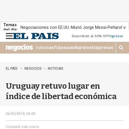
Temas
Negociaciones con EE.UU.
Murió Jorge Messi
Peñarol vs
del día:
Suscribite al 50% OFF
Ingresar
M
e
Noticias
Finanzas
Rurales
Empresas
n
M
u
o
s
t
EL PAÍS
NEGOCIOS
NOTICIAS
r
a
Uruguay retuvo lugar en
r
b
índice de libertad económica
�
s
q
u
06/02/2018, 06:00
e
d
Compartir esta noticia