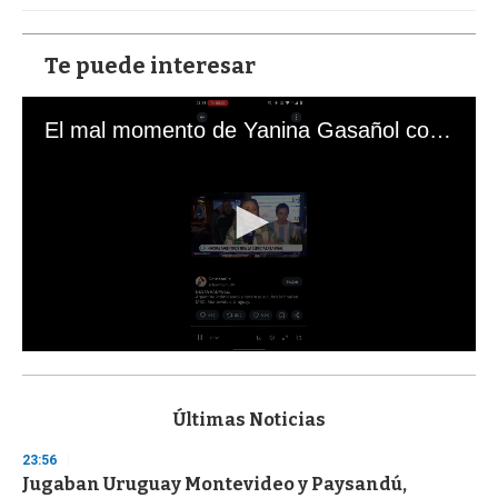
Te puede interesar
El mal momento de Yanina Gasañol con un hincha argentino en "Subrayado"
0
s
e
c
Últimas Noticias
o
n
23:56
d
Jugaban Uruguay Montevideo y Paysandú,
s