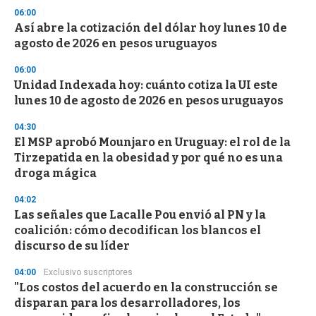
s
06:00
e
Así abre la cotización del dólar hoy lunes 10 de
c
agosto de 2026 en pesos uruguayos
o
n
d
06:00
s
Unidad Indexada hoy: cuánto cotiza la UI este
lunes 10 de agosto de 2026 en pesos uruguayos
04:30
El MSP aprobó Mounjaro en Uruguay: el rol de la
Tirzepatida en la obesidad y por qué no es una
droga mágica
04:02
Las señales que Lacalle Pou envió al PN y la
coalición: cómo decodifican los blancos el
discurso de su líder
04:00
Exclusivo suscriptores
"Los costos del acuerdo en la construcción se
disparan para los desarrolladores, los