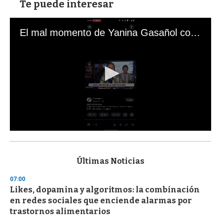
Te puede interesar
El mal momento de Yanina Gasañol con un hincha argentino en "Subrayado"
0
s
e
c
Últimas Noticias
o
n
07:00
d
Likes, dopamina y algoritmos: la combinación
s
o
en redes sociales que enciende alarmas por
f
trastornos alimentarios
3
3