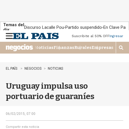
Temas del
Discurso Lacalle Pou
Partido suspendido
En Clave País
día:
Suscribite al 50% OFF
Ingresar
M
e
Noticias
Finanzas
Rurales
Empresas
n
M
u
o
s
t
EL PAÍS
NEGOCIOS
NOTICIAS
r
a
Uruguay impulsa uso
r
b
portuario de guaraníes
�
s
q
u
06/02/2015, 07:00
e
d
Compartir esta noticia