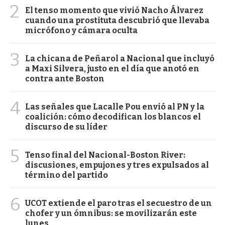
2
El tenso momento que vivió Nacho Álvarez
cuando una prostituta descubrió que llevaba
micrófono y cámara oculta
3
La chicana de Peñarol a Nacional que incluyó
a Maxi Silvera, justo en el día que anotó en
contra ante Boston
4
Las señales que Lacalle Pou envió al PN y la
coalición: cómo decodifican los blancos el
discurso de su líder
5
Tenso final del Nacional-Boston River:
discusiones, empujones y tres expulsados al
término del partido
6
UCOT extiende el paro tras el secuestro de un
chofer y un ómnibus: se movilizarán este
lunes