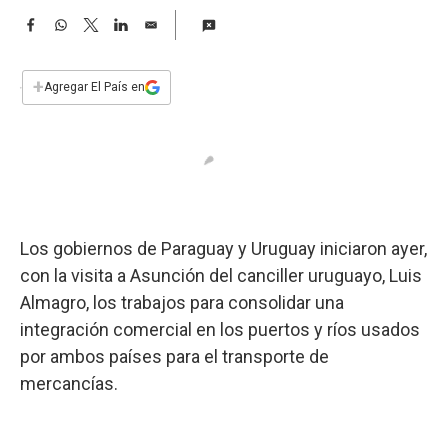
a
F
W
T
L
E
a
h
w
i
m
c
a
i
n
a
e
t
t
k
i
+
Agregar El País en
b
s
t
e
l
o
A
e
d
o
p
r
I
k
p
n
Los gobiernos de Paraguay y Uruguay iniciaron ayer,
con la visita a Asunción del canciller uruguayo, Luis
Almagro, los trabajos para consolidar una
integración comercial en los puertos y ríos usados
por ambos países para el transporte de
mercancías.