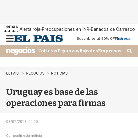
Temas
Alerta roja
Preocupaciones en INR
Bañados de Carrasco
del día:
Suscribite al 50% OFF
Ingresar
M
e
Noticias
Finanzas
Rurales
Empresas
n
M
u
o
s
t
EL PAÍS
NEGOCIOS
NOTICIAS
r
a
Uruguay es base de las
r
b
operaciones para firmas
�
s
q
u
08/07/2018, 05:00
e
d
Compartir esta noticia