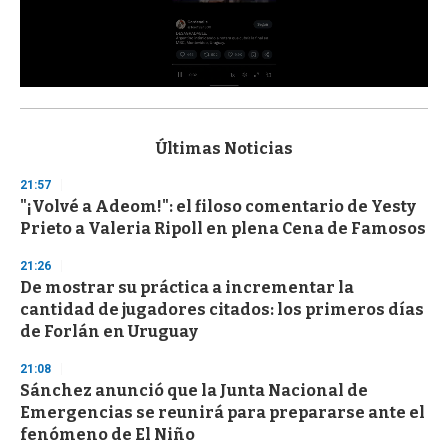
0
s
e
c
Últimas Noticias
o
n
21:57
d
"¡Volvé a Adeom!": el filoso comentario de Yesty
s
o
Prieto a Valeria Ripoll en plena Cena de Famosos
f
3
21:26
3
s
De mostrar su práctica a incrementar la
e
cantidad de jugadores citados: los primeros días
c
de Forlán en Uruguay
o
n
d
21:08
s
Sánchez anunció que la Junta Nacional de
Emergencias se reunirá para prepararse ante el
fenómeno de El Niño