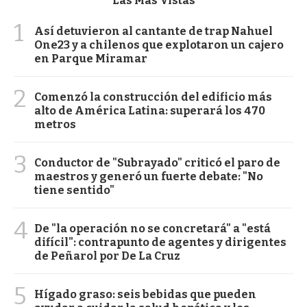
Las Más Vistas
1
Así detuvieron al cantante de trap Nahuel
One23 y a chilenos que explotaron un cajero
en Parque Miramar
2
Comenzó la construcción del edificio más
alto de América Latina: superará los 470
metros
3
Conductor de "Subrayado" criticó el paro de
maestros y generó un fuerte debate: "No
tiene sentido"
4
De "la operación no se concretará" a "está
difícil": contrapunto de agentes y dirigentes
de Peñarol por De La Cruz
5
Hígado graso: seis bebidas que pueden