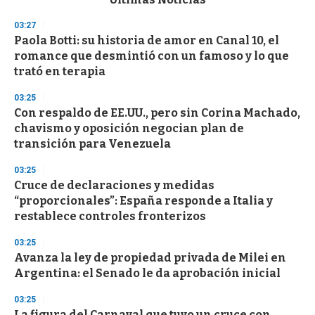
o
n
03:27
d
Paola Botti: su historia de amor en Canal 10, el
s
o
romance que desmintió con un famoso y lo que
f
trató en terapia
3
3
s
03:25
e
Con respaldo de EE.UU., pero sin Corina Machado,
c
chavismo y oposición negocian plan de
o
n
transición para Venezuela
d
s
03:25
Cruce de declaraciones y medidas
“proporcionales”: España responde a Italia y
restablece controles fronterizos
03:25
Avanza la ley de propiedad privada de Milei en
Argentina: el Senado le da aprobación inicial
03:25
La figura del Carnaval que tuvo un cruce con