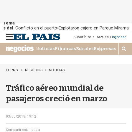
Tema
s del
Conflicto en el puerto
Explotaron cajero en Parque Miramar
día:
Suscribite al 50% OFF
Ingresar
M
e
Noticias
Finanzas
Rurales
Empresas
n
M
u
o
s
t
EL PAÍS
NEGOCIOS
NOTICIAS
r
a
Tráfico aéreo mundial de
r
b
pasajeros creció en marzo
�
s
q
u
03/05/2018, 19:12
e
d
Compartir esta noticia