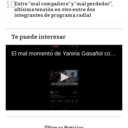
10
Entre "mal compañero" y "mal perdedor",
altísima tensión en vivo entre dos
integrantes de programa radial
Te puede interesar
El mal momento de Yanina Gasañol con un hincha argentino en "Subrayado"
0
s
e
c
Últimas Noticias