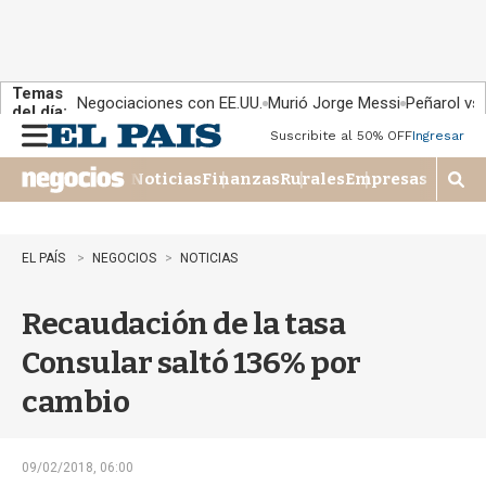
Temas
Negociaciones con EE.UU.
Murió Jorge Messi
Peñarol vs
del día:
Suscribite al 50% OFF
Ingresar
M
e
Noticias
Finanzas
Rurales
Empresas
n
M
u
o
s
t
EL PAÍS
NEGOCIOS
NOTICIAS
r
a
Recaudación de la tasa
r
b
Consular saltó 136% por
�
s
cambio
q
u
e
d
09/02/2018, 06:00