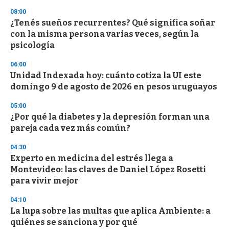
n
08:00
d
¿Tenés sueños recurrentes? Qué significa soñar
s
o
con la misma persona varias veces, según la
f
psicología
3
3
s
06:00
e
Unidad Indexada hoy: cuánto cotiza la UI este
c
domingo 9 de agosto de 2026 en pesos uruguayos
o
n
d
05:00
s
¿Por qué la diabetes y la depresión forman una
pareja cada vez más común?
04:30
Experto en medicina del estrés llega a
Montevideo: las claves de Daniel López Rosetti
para vivir mejor
04:10
La lupa sobre las multas que aplica Ambiente: a
quiénes se sanciona y por qué