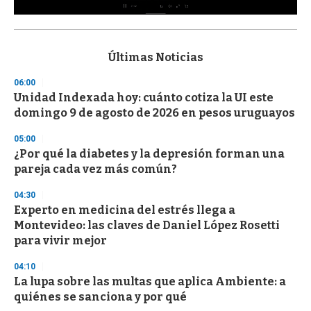
0
s
e
c
Últimas Noticias
o
n
06:00
d
Unidad Indexada hoy: cuánto cotiza la UI este
s
o
domingo 9 de agosto de 2026 en pesos uruguayos
f
3
05:00
3
s
¿Por qué la diabetes y la depresión forman una
e
pareja cada vez más común?
c
o
04:30
n
d
Experto en medicina del estrés llega a
s
Montevideo: las claves de Daniel López Rosetti
para vivir mejor
04:10
La lupa sobre las multas que aplica Ambiente: a
quiénes se sanciona y por qué