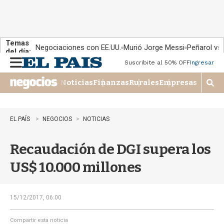
Temas
Negociaciones con EE.UU.
Murió Jorge Messi
Peñarol vs
del día:
Suscribite al 50% OFF
Ingresar
M
e
Noticias
Finanzas
Rurales
Empresas
n
M
u
o
s
t
EL PAÍS
NEGOCIOS
NOTICIAS
r
a
Recaudación de DGI supera los
r
b
US$ 10.000 millones
�
s
q
u
15/12/2017, 06:00
e
d
Compartir esta noticia