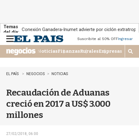
Temas
Conexión Ganadera
Inumet advierte por ciclón extratropi
del día:
Suscribite al 50% OFF
Ingresar
M
e
Noticias
Finanzas
Rurales
Empresas
n
M
u
o
s
t
EL PAÍS
NEGOCIOS
NOTICIAS
r
a
Recaudación de Aduanas
r
b
creció en 2017 a US$ 3.000
�
s
millones
q
u
e
d
27/02/2018, 06:00