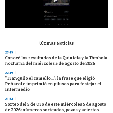
0
s
e
c
Últimas Noticias
o
n
23:45
d
Conocé los resultados de la Quiniela y la Tómbola
s
o
nocturna del miércoles 5 de agosto de 2026
f
3
22:49
3
s
"Tranquilo el camello...": la frase que eligió
e
Peñarol e imprimió en pilusos para festejar el
c
Intermedio
o
n
d
21:53
s
Sorteo del 5 de Oro de este miércoles 5 de agosto
de 2026: números sorteados, pozos y aciertos