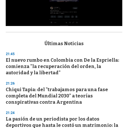
0
s
e
c
Últimas Noticias
o
n
21:45
d
El nuevo rumbo en Colombia con De la Espriella:
s
o
comienza "la recuperación del orden, la
f
autoridad y la libertad"
3
3
s
21:26
e
Chiqui Tapia: del "trabajamos para una fase
c
completa del Mundial 2030" a teorías
o
n
conspirativas contra Argentina
d
s
21:24
La pasión de un periodista por los datos
deportivos que hasta le costó un matrimonio: la