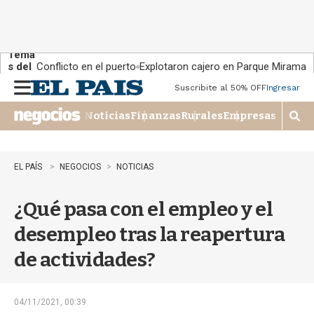
Tema
s del
Conflicto en el puerto
Explotaron cajero en Parque Miramar
día:
Suscribite al 50% OFF
Ingresar
M
e
Noticias
Finanzas
Rurales
Empresas
n
M
u
o
s
t
EL PAÍS
NEGOCIOS
NOTICIAS
r
a
¿Qué pasa con el empleo y el
r
b
desempleo tras la reapertura
�
s
de actividades?
q
u
e
d
04/11/2021, 00:39