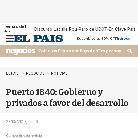
Temas del
Discurso Lacalle Pou
Paro de UCOT
En Clave País
día:
Suscribite al 50% OFF
Ingresar
M
e
Noticias
Finanzas
Rurales
Empresas
n
M
u
o
s
t
EL PAÍS
NEGOCIOS
NOTICIAS
r
a
Puerto 1840: Gobierno y
r
b
privados a favor del desarrollo
�
s
q
u
28/05/2018, 05:00
e
d
Compartir esta noticia