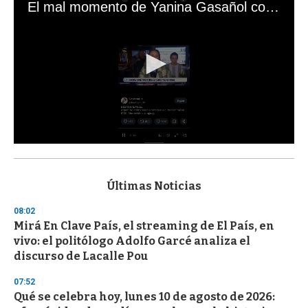
El mal momento de Yanina Gasañol con un hincha argentino en "Subrayado"
0
s
e
c
Últimas Noticias
o
n
08:02
d
Mirá En Clave País, el streaming de El País, en
s
o
vivo: el politólogo Adolfo Garcé analiza el
f
discurso de Lacalle Pou
3
3
s
07:52
e
Qué se celebra hoy, lunes 10 de agosto de 2026:
c