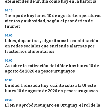
efemérides de un día como hoy en la historia
o
n
d
07:10
s
Tiempo de hoy lunes 10 de agosto: temperaturas,
vientos y nubosidad, según el pronóstico de
Inumet
07:00
Likes, dopamina y algoritmos: la combinación
en redes sociales que enciende alarmas por
trastornos alimentarios
06:00
Así abre la cotización del dólar hoy lunes 10 de
agosto de 2026 en pesos uruguayos
06:00
Unidad Indexada hoy: cuánto cotiza la UI este
lunes 10 de agosto de 2026 en pesos uruguayos
04:30
El MSP aprobó Mounjaro en Uruguay: el rol de la