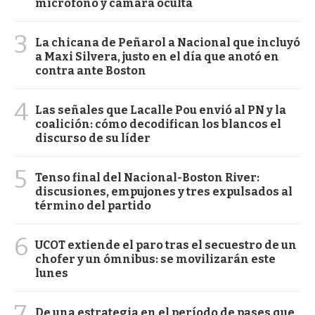
micrófono y cámara oculta
3
La chicana de Peñarol a Nacional que incluyó
a Maxi Silvera, justo en el día que anotó en
contra ante Boston
4
Las señales que Lacalle Pou envió al PN y la
coalición: cómo decodifican los blancos el
discurso de su líder
5
Tenso final del Nacional-Boston River:
discusiones, empujones y tres expulsados al
término del partido
6
UCOT extiende el paro tras el secuestro de un
chofer y un ómnibus: se movilizarán este
lunes
7
De una estrategia en el período de pases que