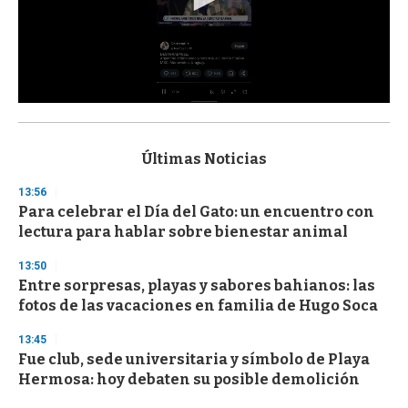
0
s
e
c
Últimas Noticias
o
n
13:56
d
Para celebrar el Día del Gato: un encuentro con
s
o
lectura para hablar sobre bienestar animal
f
3
13:50
3
s
Entre sorpresas, playas y sabores bahianos: las
e
fotos de las vacaciones en familia de Hugo Soca
c
o
13:45
n
d
Fue club, sede universitaria y símbolo de Playa
s
Hermosa: hoy debaten su posible demolición