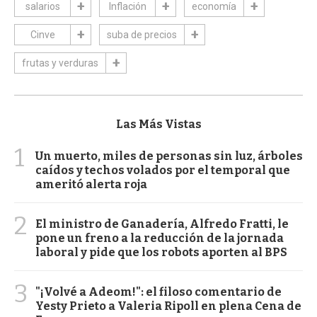
salarios
Inflación
economía
Cinve
suba de precios
frutas y verduras
Las Más Vistas
1
Un muerto, miles de personas sin luz, árboles
caídos y techos volados por el temporal que
ameritó alerta roja
2
El ministro de Ganadería, Alfredo Fratti, le
pone un freno a la reducción de la jornada
laboral y pide que los robots aporten al BPS
3
"¡Volvé a Adeom!": el filoso comentario de
Yesty Prieto a Valeria Ripoll en plena Cena de