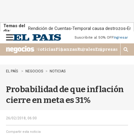
Temas del
Rendición de Cuentas
Temporal causa destrozos
En 
día:
Suscribite al 50% OFF
Ingresar
M
e
Noticias
Finanzas
Rurales
Empresas
n
M
u
o
s
t
EL PAÍS
NEGOCIOS
NOTICIAS
r
a
Probabilidad de que inflación
r
b
cierre en meta es 31%
�
s
q
u
26/02/2018, 06:00
e
d
Compartir esta noticia