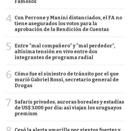
Famosos
4
Con Perrone y Manini distanciados, el FA no
tiene asegurados los votos para la
aprobación de la Rendición de Cuentas
5
Entre "mal compañero" y "mal perdedor",
altísima tensión en vivo entre dos
integrantes de programa radial
6
Cómo fue el siniestro de tránsito por el que
murió Gabriel Rossi, secretario general de
Drogas
7
Safaris privados, auroras boreales y estadías
de US$ 3.000 por día: así viajan los uruguayos
premium
8
Cesó la alerta amarilla por vientos fuertes y