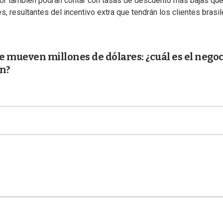
rior también podrán contar con tasas de descuento más bajas qu
s, resultantes del incentivo extra que tendrán los clientes brasi
ue mueven millones de dólares: ¿cuál es el nego
an?