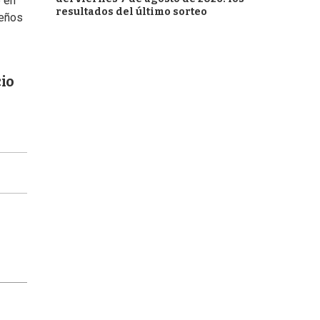
e en
resultados del último sorteo
leños
cio