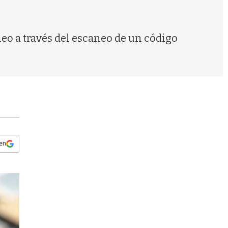
s
q
u
e
eo a través del escaneo de un código
d
a
 en