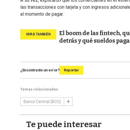
A su vez, explicaron que los comerciantes en el exte
las transacciones con tarjeta y con ingresos adicionale
al momento de pagar.
El boom de las fintech, q
detrás y qué sueldos pag
¿Encontraste un error?
Reportar
Temas relacionados
Banco Central (BCU)
Te puede interesar