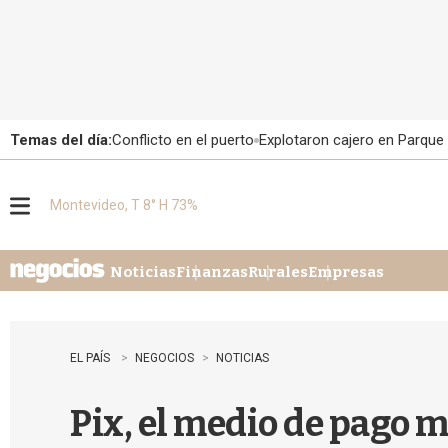
Temas del día:
Conflicto en el puerto
Explotaron cajero en Parque
Montevideo, T 8° H 73%
M
e
n
u
Noticias
Finanzas
Rurales
Empresas
EL PAÍS
NEGOCIOS
NOTICIAS
Pix, el medio de pago m