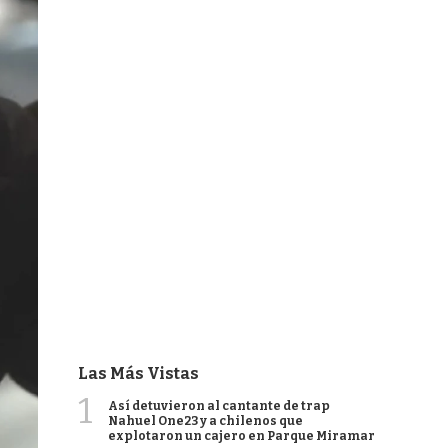
Las Más Vistas
1
Así detuvieron al cantante de trap
Nahuel One23 y a chilenos que
explotaron un cajero en Parque Miramar