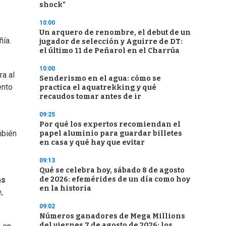
shock"
10:00
Un arquero de renombre, el debut de un
ñía.
jugador de selección y Aguirre de DT:
el último 11 de Peñarol en el Charrúa
10:00
ra al
Senderismo en el agua: cómo se
ento
practica el aquatrekking y qué
recaudos tomar antes de ir
09:25
Por qué los expertos recomiendan el
mbién
papel aluminio para guardar billetes
en casa y qué hay que evitar
09:13
Qué se celebra hoy, sábado 8 de agosto
de 2026: efemérides de un día como hoy
as
en la historia
,
09:02
Números ganadores de Mega Millions
del viernes 7 de agosto de 2026: los