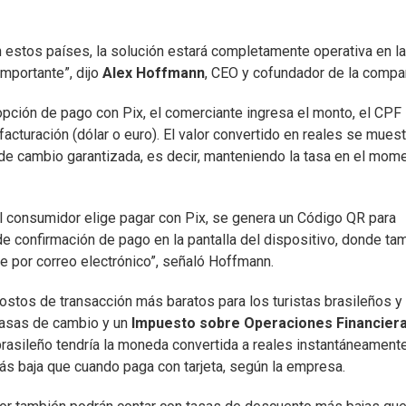
n estos países, la solución estará completamente operativa en la
mportante”, dijo
Alex Hoffmann
, CEO y cofundador de la compa
opción de pago con Pix, el comerciante ingresa el monto, el CPF
facturación (dólar o euro). El valor convertido en reales se muest
a de cambio garantizada, es decir, manteniendo la tasa en el mom
l consumidor elige pagar con Pix, se genera un Código QR para
 de confirmación de pago en la pantalla del dispositivo, donde ta
te por correo electrónico”, señaló Hoffmann.
stos de transacción más baratos para los turistas brasileños y
 tasas de cambio y un
Impuesto sobre Operaciones Financier
brasileño tendría la moneda convertida a reales instantáneamente
s baja que cuando paga con tarjeta, según la empresa.