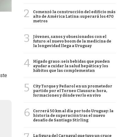
2
Comenzó la construcción del edificio más
alto de América Latina: superará los 470
metros
3
Jóvenes, sanos y obsesionados con el
futuro: el nuevo boom de la medicina de
la longevidad llega a Uruguay
4
Hígado graso: seis bebidas que pueden
ayudar a cuidar la salud hepática y los
hábitos que las complementan
este
5
City Torque y Peñarol en un prometedor
partido por el Torneo Clausura: hora,
formaciones y dónde verlo en vivo
6
Correrá 50 km al día por todo Uruguay: la
historia de superación tras el nuevo
desafío de Santiago Stirling
La figura del Carnaval que tuvo un cruce