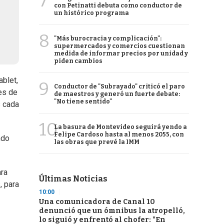
7
con Petinatti debuta como conductor de
un histórico programa
8
"Más burocracia y complicación":
supermercados y comercios cuestionan
medida de informar precios por unidad y
piden cambios
ablet,
9
Conductor de "Subrayado" criticó el paro
es de
de maestros y generó un fuerte debate:
"No tiene sentido"
s cada
10
La basura de Montevideo seguirá yendo a
Felipe Cardoso hasta al menos 2055, con
ndo
las obras que prevé la IMM
ara
Últimas Noticias
, para
10:00
Una comunicadora de Canal 10
denunció que un ómnibus la atropelló,
lo siguió y enfrentó al chofer: "En