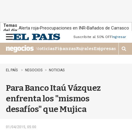
Temas
Alerta roja
Preocupaciones en INR
Bañados de Carrasco
del día:
Suscribite al 50% OFF
Ingresar
M
e
Noticias
Finanzas
Rurales
Empresas
n
M
u
o
s
t
EL PAÍS
NEGOCIOS
NOTICIAS
r
a
Para Banco Itaú Vázquez
r
b
enfrenta los "mismos
�
s
desafíos" que Mujica
q
u
e
d
01/04/2015, 05:00