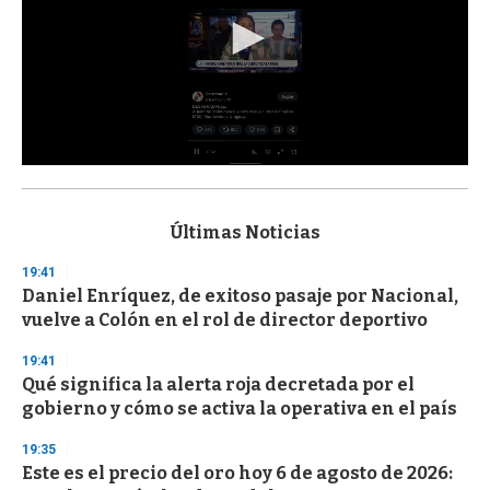
0
s
e
c
Últimas Noticias
o
n
19:41
d
Daniel Enríquez, de exitoso pasaje por Nacional,
s
o
vuelve a Colón en el rol de director deportivo
f
3
19:41
3
s
Qué significa la alerta roja decretada por el
e
gobierno y cómo se activa la operativa en el país
c
o
19:35
n
d
Este es el precio del oro hoy 6 de agosto de 2026:
s