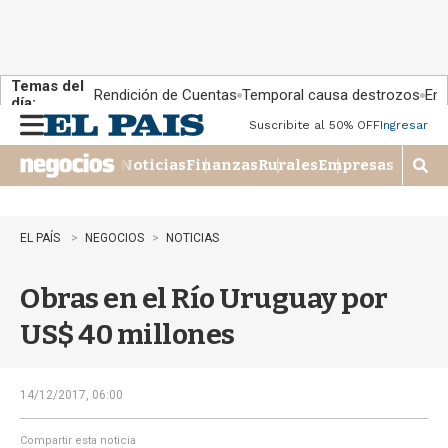
Temas del
Rendición de Cuentas
Temporal causa destrozos
En 
día:
Suscribite al 50% OFF
Ingresar
M
e
Noticias
Finanzas
Rurales
Empresas
n
M
u
o
s
t
EL PAÍS
NEGOCIOS
NOTICIAS
r
a
Obras en el Río Uruguay por
r
b
US$ 40 millones
�
s
q
u
14/12/2017, 06:00
e
d
Compartir esta noticia