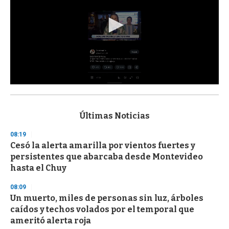
0
s
e
c
Últimas Noticias
o
n
08:19
d
Cesó la alerta amarilla por vientos fuertes y
s
o
persistentes que abarcaba desde Montevideo
f
hasta el Chuy
3
3
s
08:09
e
Un muerto, miles de personas sin luz, árboles
c
caídos y techos volados por el temporal que
o
n
ameritó alerta roja
d