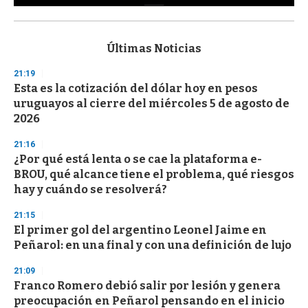
0
s
e
c
Últimas Noticias
o
n
21:19
d
Esta es la cotización del dólar hoy en pesos
s
o
uruguayos al cierre del miércoles 5 de agosto de
f
2026
3
3
s
21:16
e
¿Por qué está lenta o se cae la plataforma e-
c
BROU, qué alcance tiene el problema, qué riesgos
o
n
hay y cuándo se resolverá?
d
s
21:15
El primer gol del argentino Leonel Jaime en
Peñarol: en una final y con una definición de lujo
21:09
Franco Romero debió salir por lesión y genera
preocupación en Peñarol pensando en el inicio