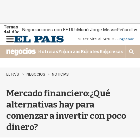
Temas
Negociaciones con EE.UU.
Murió Jorge Messi
Peñarol vs
del día:
Suscribite al 50% OFF
Ingresar
M
e
Noticias
Finanzas
Rurales
Empresas
n
M
u
o
s
t
EL PAÍS
NEGOCIOS
NOTICIAS
r
a
Mercado financiero:¿Qué
r
b
alternativas hay para
�
s
comenzar a invertir con poco
q
u
dinero?
e
d