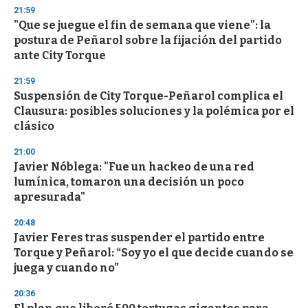
n
21:59
d
"Que se juegue el fin de semana que viene": la
s
o
postura de Peñarol sobre la fijación del partido
f
ante City Torque
3
3
s
21:59
e
Suspensión de City Torque-Peñarol complica el
c
Clausura: posibles soluciones y la polémica por el
o
n
clásico
d
s
21:00
Javier Nóblega: "Fue un hackeo de una red
lumínica, tomaron una decisión un poco
apresurada"
20:48
Javier Feres tras suspender el partido entre
Torque y Peñarol: “Soy yo el que decide cuando se
juega y cuando no”
20:36