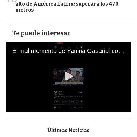
alto de América Latina: superará los 470
metros
Te puede interesar
El mal momento de Yanina Gasañol con un hincha argentino en "Subrayado"
0
s
e
c
Últimas Noticias
o