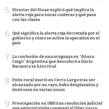
5
Director del Sinae explicó qué implica la
alerta roja para zonas costeras y qué pasa
con las clases
6
Qué significa la alerta roja decretada por el
gobierno y cómo se activa la operativa en el
país
7
La confesión de una uruguaya en "Ahora
Caigo" Argentina que descolocó a Darío
Barassi y se hizo viral
8
Peón rural murió en Cerro Largo tras ser
alcanzado por un rayo; hubo desplazados y
destrozos en varias zonas
9
Preocupación en INR tras resolución judicial
que autorizó visita conyugal al líder narco