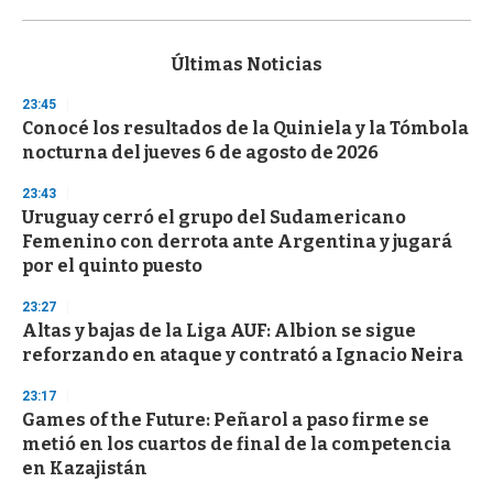
0
s
e
c
Últimas Noticias
o
n
23:45
d
Conocé los resultados de la Quiniela y la Tómbola
s
o
nocturna del jueves 6 de agosto de 2026
f
3
23:43
3
s
Uruguay cerró el grupo del Sudamericano
e
Femenino con derrota ante Argentina y jugará
c
por el quinto puesto
o
n
d
23:27
s
Altas y bajas de la Liga AUF: Albion se sigue
reforzando en ataque y contrató a Ignacio Neira
23:17
Games of the Future: Peñarol a paso firme se
metió en los cuartos de final de la competencia
en Kazajistán