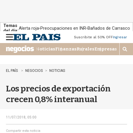
Temas
Alerta roja
Preocupaciones en INR
Bañados de Carrasco
del día:
Suscribite al 50% OFF
Ingresar
M
e
Noticias
Finanzas
Rurales
Empresas
n
M
u
o
s
t
EL PAÍS
NEGOCIOS
NOTICIAS
r
a
Los precios de exportación
r
b
crecen 0,8% interanual
�
s
q
u
11/07/2018, 05:00
e
d
Compartir esta noticia