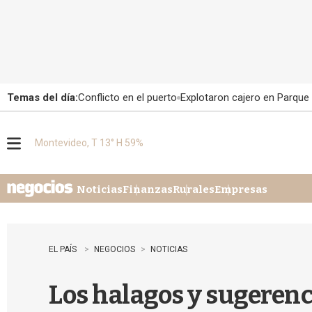
Temas del día:
Conflicto en el puerto
Explotaron cajero en Parque
Montevideo, T 13° H 59%
M
e
n
u
Noticias
Finanzas
Rurales
Empresas
EL PAÍS
NEGOCIOS
NOTICIAS
Los halagos y sugerenc