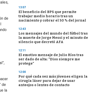
cales,
13:07
El beneficio del BPS que permite
trabajar medio horario tras un
ón de
nacimiento y cobrar el 50 % del jornal
l
12:43
ando
Los mensajes del mundo del fútbol tras
la muerte de Jorge Messi y el minuto de
silencio que decretó AFA
12:11
El emotivo mensaje de Julio Ríos tras
ser dado de alta: "Dios siempre me
l”,
protege"
12:00
Por qué cada vez más jóvenes eligen la
hacer
cirugía láser para dejar de usar
” de
anteojos o lentes de contacto
ue la