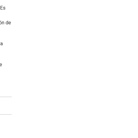
“Es
ión de
ra
e