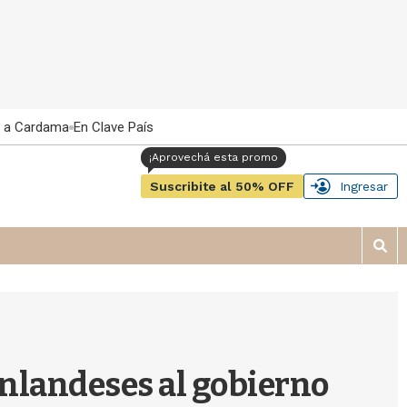
 a Cardama
En Clave País
Suscribite al 50% OFF
Ingresar
M
o
s
t
r
a
r
inlandeses al gobierno
b
�