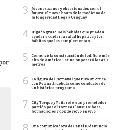
3
Jóvenes, sanos y obsesionados con el
futuro: el nuevo boom de la medicina de
la longevidad llega a Uruguay
4
Hígado graso: seis bebidas que pueden
ayudar a cuidar la salud hepática y los
hábitos que las complementan
5
Comenzó la construcción del edificio más
alto de América Latina: superará los 470
por
metros
6
La figura del Carnaval que tuvo un cruce
con Petinatti debuta como conductor de
un histórico programa
7
City Torque y Peñarol en un prometedor
partido por el Torneo Clausura: hora,
formaciones y dónde verlo en vivo
8
Una comunicadora de Canal 10 denunció