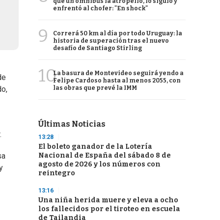
que un ómnibus la atropelló, lo siguió y
enfrentó al chofer: "En shock"
9
Correrá 50 km al día por todo Uruguay: la
historia de superación tras el nuevo
desafío de Santiago Stirling
10
La basura de Montevideo seguirá yendo a
de
Felipe Cardoso hasta al menos 2055, con
las obras que prevé la IMM
do,
Últimas Noticias
.
13:28
El boleto ganador de la Lotería
Nacional de España del sábado 8 de
sa
agosto de 2026 y los números con
y
reintegro
13:16
Una niña herida muere y eleva a ocho
los fallecidos por el tiroteo en escuela
de Tailandia