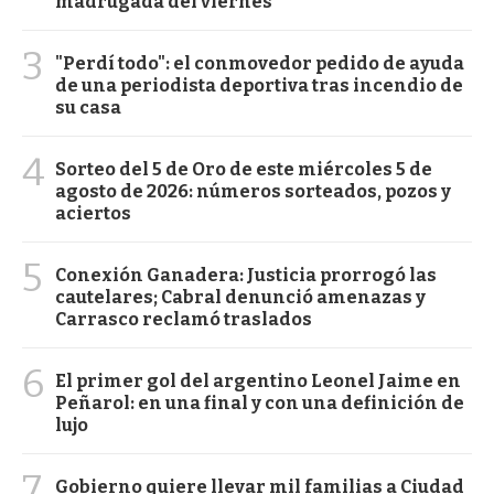
madrugada del viernes
3
"Perdí todo": el conmovedor pedido de ayuda
de una periodista deportiva tras incendio de
su casa
4
Sorteo del 5 de Oro de este miércoles 5 de
agosto de 2026: números sorteados, pozos y
aciertos
5
Conexión Ganadera: Justicia prorrogó las
cautelares; Cabral denunció amenazas y
Carrasco reclamó traslados
6
El primer gol del argentino Leonel Jaime en
Peñarol: en una final y con una definición de
lujo
7
Gobierno quiere llevar mil familias a Ciudad