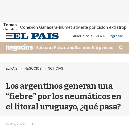
Temas
Conexión Ganadera
Inumet advierte por ciclón extratropi
del día:
Suscribite al 50% OFF
Ingresar
M
e
Noticias
Finanzas
Rurales
Empresas
n
M
u
o
s
t
EL PAÍS
NEGOCIOS
NOTICIAS
r
a
Los argentinos generan una
r
b
“fiebre” por los neumáticos en
�
s
el litoral uruguayo, ¿qué pasa?
q
u
e
d
27/09/2022, 00:18