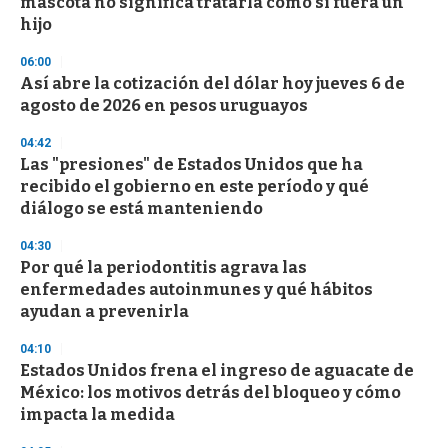
mascota no significa tratarla como si fuera un
o
n
hijo
d
s
06:00
Así abre la cotización del dólar hoy jueves 6 de
agosto de 2026 en pesos uruguayos
04:42
Las "presiones" de Estados Unidos que ha
recibido el gobierno en este período y qué
diálogo se está manteniendo
04:30
Por qué la periodontitis agrava las
enfermedades autoinmunes y qué hábitos
ayudan a prevenirla
04:10
Estados Unidos frena el ingreso de aguacate de
México: los motivos detrás del bloqueo y cómo
impacta la medida