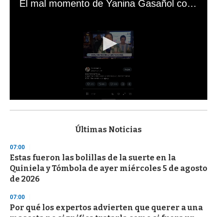
El mal momento de Yanina Gasañol con un hincha argentino en "Subrayado"
0
s
e
c
Últimas Noticias
o
n
07:00
d
Estas fueron las bolillas de la suerte en la
s
o
Quiniela y Tómbola de ayer miércoles 5 de agosto
f
de 2026
3
3
s
07:00
e
Por qué los expertos advierten que querer a una
c