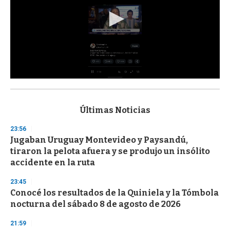
0
s
e
c
Últimas Noticias
o
n
23:56
d
Jugaban Uruguay Montevideo y Paysandú,
s
o
tiraron la pelota afuera y se produjo un insólito
f
accidente en la ruta
3
3
s
23:45
e
Conocé los resultados de la Quiniela y la Tómbola
c
nocturna del sábado 8 de agosto de 2026
o
n
d
21:59
s