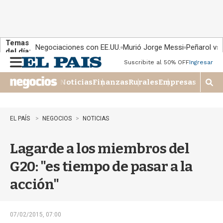
Temas
Negociaciones con EE.UU.
Murió Jorge Messi
Peñarol vs
del día:
Suscribite al 50% OFF
Ingresar
M
e
Noticias
Finanzas
Rurales
Empresas
n
M
u
o
s
t
EL PAÍS
NEGOCIOS
NOTICIAS
r
a
Lagarde a los miembros del
r
b
G20: "es tiempo de pasar a la
�
s
acción"
q
u
e
d
07/02/2015, 07:00