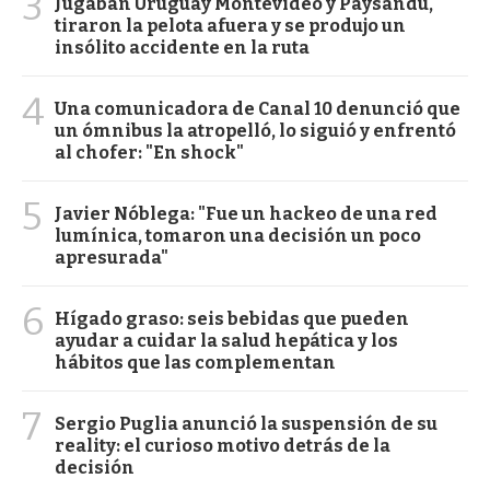
3
Jugaban Uruguay Montevideo y Paysandú,
tiraron la pelota afuera y se produjo un
insólito accidente en la ruta
4
Una comunicadora de Canal 10 denunció que
un ómnibus la atropelló, lo siguió y enfrentó
al chofer: "En shock"
5
Javier Nóblega: "Fue un hackeo de una red
lumínica, tomaron una decisión un poco
apresurada"
6
Hígado graso: seis bebidas que pueden
ayudar a cuidar la salud hepática y los
hábitos que las complementan
7
Sergio Puglia anunció la suspensión de su
reality: el curioso motivo detrás de la
decisión