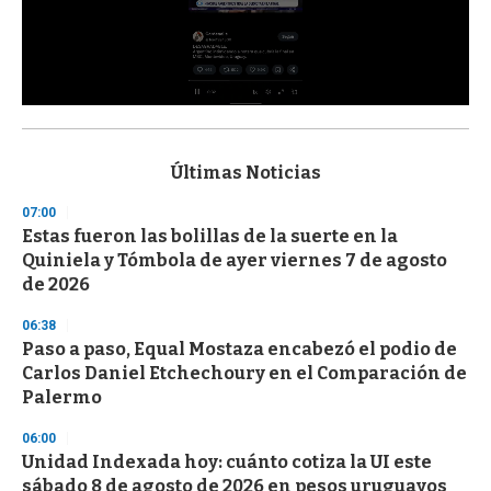
0
s
e
c
Últimas Noticias
o
n
07:00
d
Estas fueron las bolillas de la suerte en la
s
o
Quiniela y Tómbola de ayer viernes 7 de agosto
f
de 2026
3
3
s
06:38
e
Paso a paso, Equal Mostaza encabezó el podio de
c
Carlos Daniel Etchechoury en el Comparación de
o
n
Palermo
d
s
06:00
Unidad Indexada hoy: cuánto cotiza la UI este
sábado 8 de agosto de 2026 en pesos uruguayos