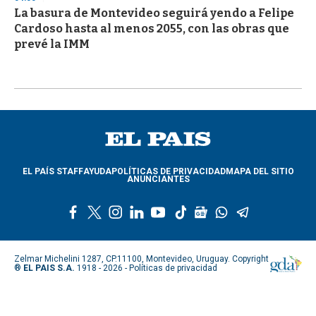
La basura de Montevideo seguirá yendo a Felipe
Cardoso hasta al menos 2055, con las obras que
prevé la IMM
EL PAÍS STAFF
AYUDA
POLÍTICAS DE PRIVACIDAD
MAPA DEL SITIO
ANUNCIANTES
f
t
i
l
y
t
g
w
t
a
w
n
i
o
i
o
h
e
c
i
s
n
u
k
o
a
l
e
t
t
k
t
t
g
t
e
Zelmar Michelini 1287, CP.11100, Montevideo, Uruguay. Copyright
b
t
a
e
u
o
l
s
g
®
EL PAIS S.A.
1918 - 2026 -
Políticas de privacidad
o
e
g
d
b
k
e
a
r
o
r
r
i
e
n
p
a
k
a
n
e
p
m