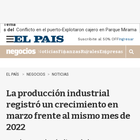
Tema
s del
Conflicto en el puerto
Explotaron cajero en Parque Miramar
día:
Suscribite al 50% OFF
Ingresar
M
e
Noticias
Finanzas
Rurales
Empresas
n
M
u
o
s
t
EL PAÍS
NEGOCIOS
NOTICIAS
r
a
La producción industrial
r
b
registró un crecimiento en
�
s
marzo frente al mismo mes de
q
u
2022
e
d