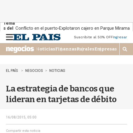
Tema
s del
Conflicto en el puerto
Explotaron cajero en Parque Miramar
día:
Suscribite al 50% OFF
Ingresar
M
e
Noticias
Finanzas
Rurales
Empresas
n
M
u
o
s
t
EL PAÍS
NEGOCIOS
NOTICIAS
r
a
La estrategia de bancos que
r
b
lideran en tarjetas de débito
�
s
q
u
16/08/2015, 05:00
e
d
Compartir esta noticia