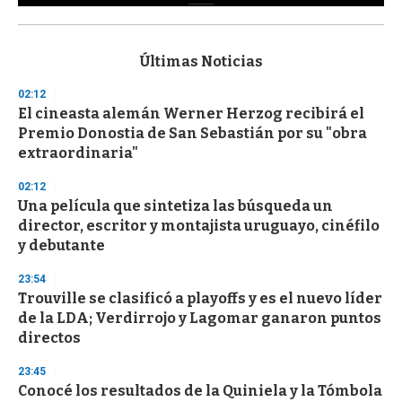
0
s
e
c
Últimas Noticias
o
n
02:12
d
El cineasta alemán Werner Herzog recibirá el
s
o
Premio Donostia de San Sebastián por su "obra
f
extraordinaria"
3
3
s
02:12
e
Una película que sintetiza las búsqueda un
c
director, escritor y montajista uruguayo, cinéfilo
o
n
y debutante
d
s
23:54
Trouville se clasificó a playoffs y es el nuevo líder
de la LDA; Verdirrojo y Lagomar ganaron puntos
directos
23:45
Conocé los resultados de la Quiniela y la Tómbola