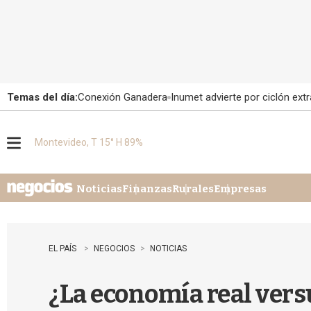
Temas del día:
Conexión Ganadera
Inumet advierte por ciclón extr
Montevideo, T 15° H 89%
M
e
n
u
Noticias
Finanzas
Rurales
Empresas
EL PAÍS
NEGOCIOS
NOTICIAS
¿La economía real versu