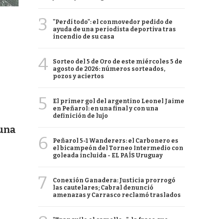
3
"Perdí todo": el conmovedor pedido de
ayuda de una periodista deportiva tras
incendio de su casa
4
Sorteo del 5 de Oro de este miércoles 5 de
agosto de 2026: números sorteados,
pozos y aciertos
5
El primer gol del argentino Leonel Jaime
en Peñarol: en una final y con una
definición de lujo
 una
6
Peñarol 5-1 Wanderers: el Carbonero es
el bicampeón del Torneo Intermedio con
goleada incluida - EL PAÍS Uruguay
7
Conexión Ganadera: Justicia prorrogó
las cautelares; Cabral denunció
amenazas y Carrasco reclamó traslados