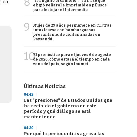
8
"Tranquilo el camello...": la frase que
e en
eligió Peñarol e imprimió en pilusos
para festejar el Intermedio
9
Mujer de 29 años permanece en CTI tras
intoxicarse con hamburguesas
presuntamente contaminadas en
Paysandú
10
El pronóstico para el jueves 6 de agosto
de 2026: cómo estará el tiempo en cada
zona del país, según Inumet
Últimas Noticias
04:42
Las "presiones" de Estados Unidos que
ha recibido el gobierno en este
período y qué diálogo se está
manteniendo
04:30
Por qué la periodontitis agrava las