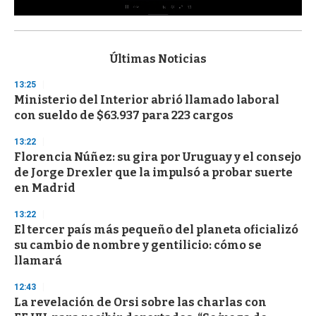
0
s
e
c
Últimas Noticias
o
n
13:25
d
Ministerio del Interior abrió llamado laboral
s
o
con sueldo de $63.937 para 223 cargos
f
3
13:22
3
s
Florencia Núñez: su gira por Uruguay y el consejo
e
de Jorge Drexler que la impulsó a probar suerte
c
en Madrid
o
n
d
13:22
s
El tercer país más pequeño del planeta oficializó
su cambio de nombre y gentilicio: cómo se
llamará
12:43
La revelación de Orsi sobre las charlas con