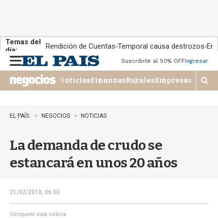
Temas del
Rendición de Cuentas
Temporal causa destrozos
En 
día:
Suscribite al 50% OFF
Ingresar
M
e
Noticias
Finanzas
Rurales
Empresas
n
M
u
o
s
t
EL PAÍS
NEGOCIOS
NOTICIAS
r
a
La demanda de crudo se
r
b
estancará en unos 20 años
�
s
q
u
21/02/2018, 06:00
e
d
Compartir esta noticia