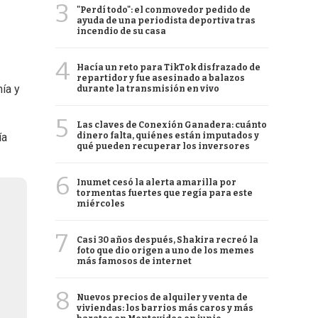
3
"Perdí todo": el conmovedor pedido de
ayuda de una periodista deportiva tras
incendio de su casa
4
Hacía un reto para TikTok disfrazado de
repartidor y fue asesinado a balazos
ía y
durante la transmisión en vivo
5
Las claves de Conexión Ganadera: cuánto
dinero falta, quiénes están imputados y
ía
qué pueden recuperar los inversores
6
Inumet cesó la alerta amarilla por
tormentas fuertes que regía para este
miércoles
7
Casi 30 años después, Shakira recreó la
foto que dio origen a uno de los memes
más famosos de internet
8
Nuevos precios de alquiler y venta de
viviendas: los barrios más caros y más