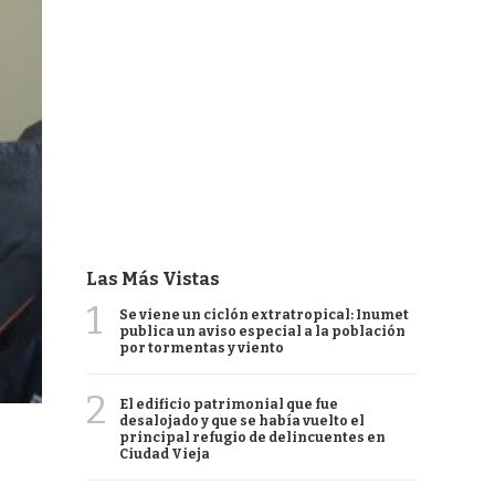
Las Más Vistas
1
Se viene un ciclón extratropical: Inumet
publica un aviso especial a la población
por tormentas y viento
2
El edificio patrimonial que fue
desalojado y que se había vuelto el
principal refugio de delincuentes en
Ciudad Vieja