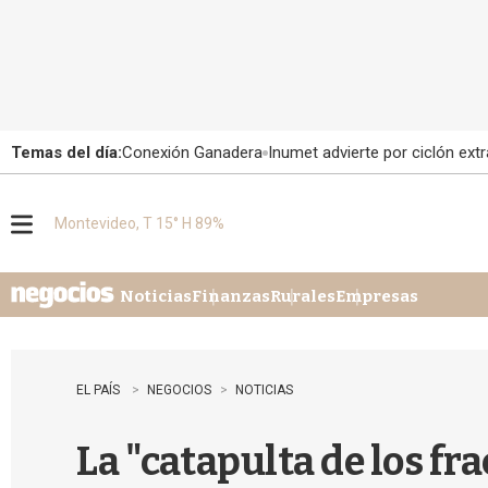
Temas del día:
Conexión Ganadera
Inumet advierte por ciclón extr
Montevideo, T 15° H 89%
M
e
n
u
Noticias
Finanzas
Rurales
Empresas
EL PAÍS
NEGOCIOS
NOTICIAS
La "catapulta de los fr