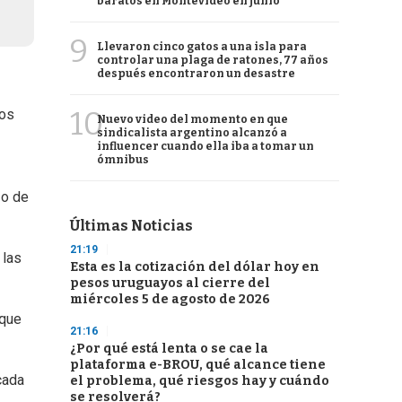
baratos en Montevideo en junio
9
Llevaron cinco gatos a una isla para
controlar una plaga de ratones, 77 años
después encontraron un desastre
10
mos
Nuevo video del momento en que
sindicalista argentino alcanzó a
influencer cuando ella iba a tomar un
ómnibus
 o de
Últimas Noticias
21:19
 las
Esta es la cotización del dólar hoy en
pesos uruguayos al cierre del
miércoles 5 de agosto de 2026
 que
21:16
¿Por qué está lenta o se cae la
plataforma e-BROU, qué alcance tiene
cada
el problema, qué riesgos hay y cuándo
se resolverá?