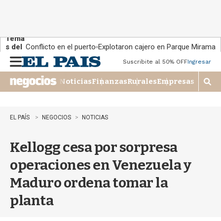
Tema
s del
Conflicto en el puerto
Explotaron cajero en Parque Miramar
día:
Suscribite al 50% OFF
Ingresar
M
e
Noticias
Finanzas
Rurales
Empresas
n
M
u
o
s
t
EL PAÍS
NEGOCIOS
NOTICIAS
r
a
Kellogg cesa por sorpresa
r
b
operaciones en Venezuela y
�
s
Maduro ordena tomar la
q
u
planta
e
d