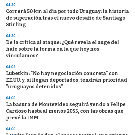
s
04:30
e
Correrá 50 km al día por todo Uruguay: la historia
c
de superación tras el nuevo desafío de Santiago
o
n
Stirling
d
s
04:30
De la crítica al ataque: ¿Qué revela el auge del
hate sobre la forma en la que hoy nos
vinculamos?
04:03
Lubetkin: "No hay negociación concreta" con
EE.UU. y, si llegan deportados, tendrán prioridad
"uruguayos detenidos"
04:00
La basura de Montevideo seguirá yendo a Felipe
Cardoso hasta al menos 2055, con las obras que
prevé la IMM
04:00