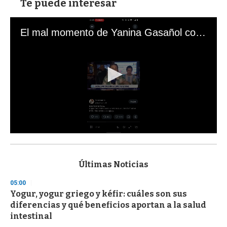
Te puede interesar
El mal momento de Yanina Gasañol con un hincha argentino en "Subrayado"
0
s
e
c
Últimas Noticias
o
n
05:00
d
Yogur, yogur griego y kéfir: cuáles son sus
s
o
diferencias y qué beneficios aportan a la salud
f
intestinal
3
3