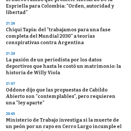
o
Espriella para Colombia: "Orden, autoridad y
f
libertad"
3
3
s
21:26
e
Chiqui Tapia: del "trabajamos para una fase
c
completa del Mundial 2030" a teorías
o
n
conspirativas contra Argentina
d
s
21:24
La pasión de un periodista por los datos
deportivos que hasta le costó un matrimonio: la
historia de Willy Viola
21:07
Oddone dijo que las propuestas de Cabildo
Abierto son "contemplables", pero requieren
una "ley aparte"
20:45
Ministerio de Trabajo investiga si la muerte de
un peón por un rayo en Cerro Largo incumple el