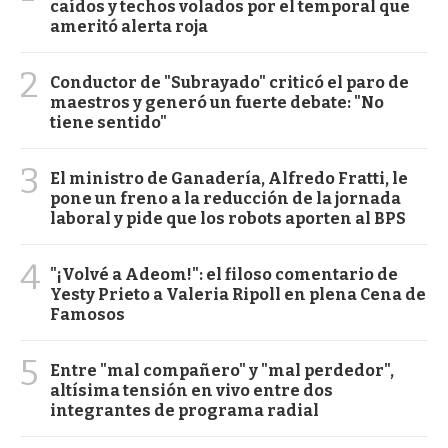
caídos y techos volados por el temporal que
ameritó alerta roja
2
Conductor de "Subrayado" criticó el paro de
maestros y generó un fuerte debate: "No
tiene sentido"
3
El ministro de Ganadería, Alfredo Fratti, le
pone un freno a la reducción de la jornada
laboral y pide que los robots aporten al BPS
4
"¡Volvé a Adeom!": el filoso comentario de
Yesty Prieto a Valeria Ripoll en plena Cena de
Famosos
5
Entre "mal compañero" y "mal perdedor",
altísima tensión en vivo entre dos
integrantes de programa radial