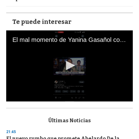
Te puede interesar
El mal momento de Yanina Gasañol con un hincha argentino en "Subrayado"
0
s
e
c
Últimas Noticias
o
n
21:45
d
El nuevo rumbo que promete Abelardo De la
s