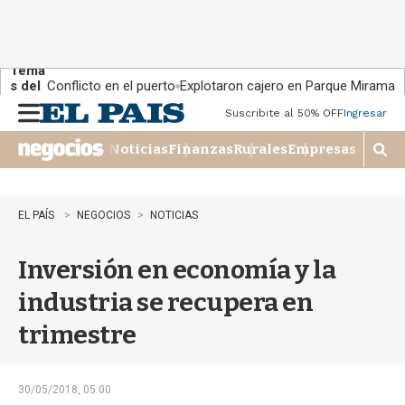
Tema
s del
Conflicto en el puerto
Explotaron cajero en Parque Miramar
día:
Suscribite al 50% OFF
Ingresar
M
e
Noticias
Finanzas
Rurales
Empresas
n
M
u
o
s
t
EL PAÍS
NEGOCIOS
NOTICIAS
r
a
Inversión en economía y la
r
b
industria se recupera en
�
s
trimestre
q
u
e
d
30/05/2018, 05:00