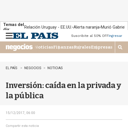
Temas del
Relación Uruguay - EE.UU.
Alerta naranja
Murió Gabriel 
día:
Suscribite al 50% OFF
Ingresar
M
e
Noticias
Finanzas
Rurales
Empresas
n
M
u
o
s
t
EL PAÍS
NEGOCIOS
NOTICIAS
r
a
Inversión: caída en la privada y
r
b
la pública
�
s
q
u
15/12/2017, 06:00
e
d
Compartir esta noticia