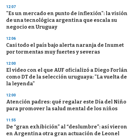
n
12:07
d
"Es un mercado en punto de inflexión": la visión
s
o
de una tecnológica argentina que escala su
f
negocio en Uruguay
3
3
s
12:06
e
Casi todo el país bajo alerta naranja de Inumet
c
por tormentas muy fuertes y severas
o
n
d
12:00
s
El video con el que AUF oficializó a Diego Forlán
como DT de la selección uruguaya: "La vuelta de
la leyenda"
12:00
Atención padres: qué regalar este Día del Niño
para promover la salud mental de los niños
11:55
De “gran exhibición” al “deslumbre”: así vieron
en Argentina otra gran actuación de Leonel