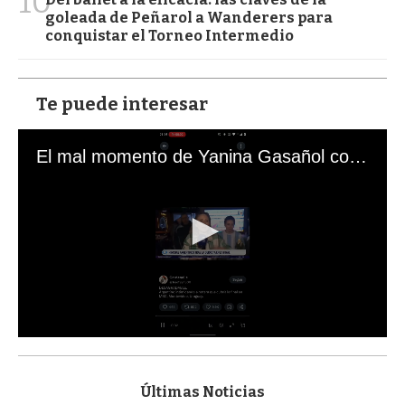
10
goleada de Peñarol a Wanderers para
conquistar el Torneo Intermedio
Te puede interesar
El mal momento de Yanina Gasañol con un hincha argentino en "Subrayado"
0
s
e
c
Últimas Noticias
o