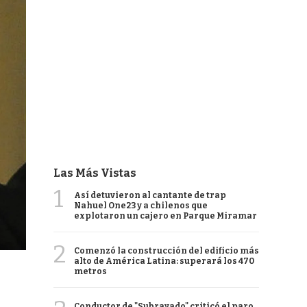
Las Más Vistas
1
Así detuvieron al cantante de trap
Nahuel One23 y a chilenos que
explotaron un cajero en Parque Miramar
2
Comenzó la construcción del edificio más
alto de América Latina: superará los 470
metros
Conductor de "Subrayado" criticó el paro