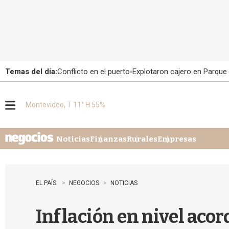
Temas del día:
Conflicto en el puerto
Explotaron cajero en Parque
Montevideo, T 11° H 55%
M
e
n
u
Noticias
Finanzas
Rurales
Empresas
EL PAÍS
NEGOCIOS
NOTICIAS
Inflación en nivel aco