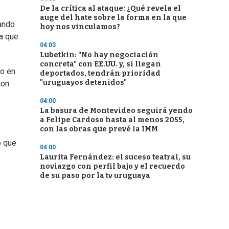
De la crítica al ataque: ¿Qué revela el
auge del hate sobre la forma en la que
rando
hoy nos vinculamos?
va que
04:03
Lubetkin: "No hay negociación
concreta" con EE.UU. y, si llegan
co en
deportados, tendrán prioridad
"uruguayos detenidos"
con
04:00
La basura de Montevideo seguirá yendo
a Felipe Cardoso hasta al menos 2055,
con las obras que prevé la IMM
o que
04:00
Laurita Fernández: el suceso teatral, su
noviazgo con perfil bajo y el recuerdo
de su paso por la tv uruguaya