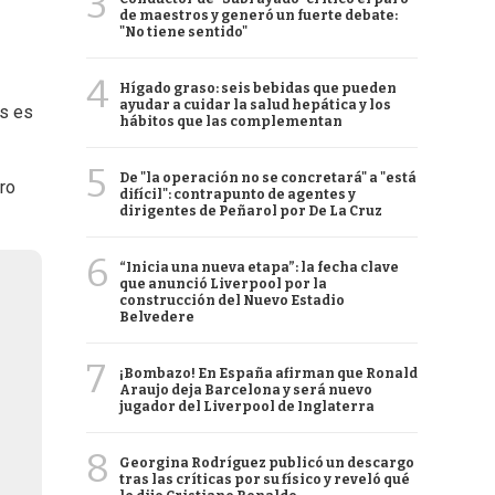
3
de maestros y generó un fuerte debate:
"No tiene sentido"
4
Hígado graso: seis bebidas que pueden
ayudar a cuidar la salud hepática y los
os es
hábitos que las complementan
5
De "la operación no se concretará" a "está
ro
difícil": contrapunto de agentes y
dirigentes de Peñarol por De La Cruz
6
“Inicia una nueva etapa”: la fecha clave
que anunció Liverpool por la
construcción del Nuevo Estadio
Belvedere
7
¡Bombazo! En España afirman que Ronald
Araujo deja Barcelona y será nuevo
jugador del Liverpool de Inglaterra
8
Georgina Rodríguez publicó un descargo
tras las críticas por su físico y reveló qué