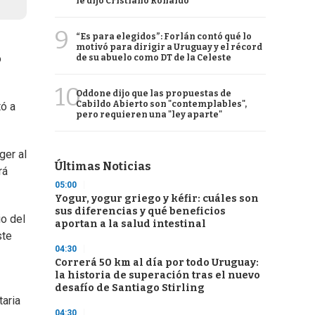
le dijo Cristiano Ronaldo
9
“Es para elegidos”: Forlán contó qué lo
motivó para dirigir a Uruguay y el récord
o
de su abuelo como DT de la Celeste
10
Oddone dijo que las propuestas de
Cabildo Abierto son "contemplables",
tó a
pero requieren una "ley aparte"
ger al
Últimas Noticias
rá
05:00
Yogur, yogur griego y kéfir: cuáles son
sus diferencias y qué beneficios
io del
aportan a la salud intestinal
ste
04:30
Correrá 50 km al día por todo Uruguay:
la historia de superación tras el nuevo
desafío de Santiago Stirling
taria
04:30