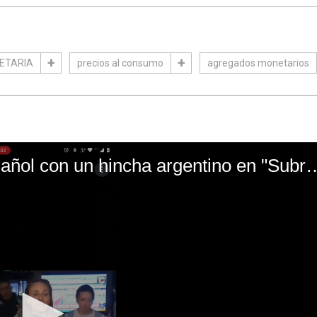
ETARIA
precios al consumo
agregados monetarios
El mal momento de Yanina Gasañol con un hin