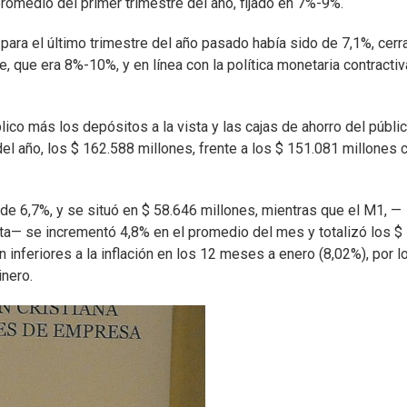
romedio del primer trimestre del año, fijado en 7%-9%.
 para el último trimestre del año pasado había sido de 7,1%, cer
e, que era 8%-10%, y en línea con la política monetaria contracti
lico más los depósitos a la vista y las cajas de ahorro del públi
del año, los $ 162.588 millones, frente a los $ 151.081 millones 
l de 6,7%, y se situó en $ 58.646 millones, mientras que el M1, —
sta— se incrementó 4,8% en el promedio del mes y totalizó los $
inferiores a la inflación en los 12 meses a enero (8,02%), por l
inero.