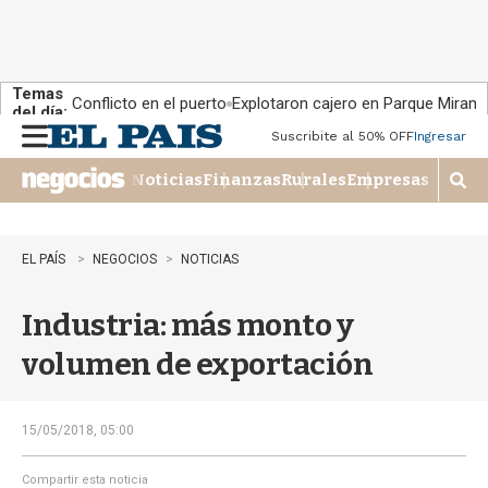
Temas
Conflicto en el puerto
Explotaron cajero en Parque Miram
del día:
Suscribite al 50% OFF
Ingresar
M
e
Noticias
Finanzas
Rurales
Empresas
n
M
u
o
s
t
EL PAÍS
NEGOCIOS
NOTICIAS
r
a
Industria: más monto y
r
b
volumen de exportación
�
s
q
u
15/05/2018, 05:00
e
d
Compartir esta noticia