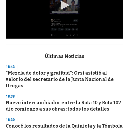
0
s
e
c
Últimas Noticias
o
n
18:43
d
"Mezcla de dolor y gratitud": Orsi asistió al
s
o
velorio del secretario de la Junta Nacional de
f
Drogas
3
3
s
18:38
e
Nuevo intercambiador entre la Ruta 10 y Ruta 102
c
dio comienzo a sus obras: todos los detalles
o
n
d
18:30
s
Conocé los resultados de la Quiniela y la Tómbola