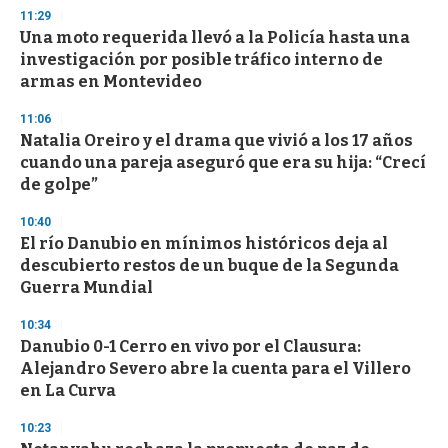
s
11:29
Una moto requerida llevó a la Policía hasta una
investigación por posible tráfico interno de
armas en Montevideo
11:06
Natalia Oreiro y el drama que vivió a los 17 años
cuando una pareja aseguró que era su hija: “Crecí
de golpe”
10:40
El río Danubio en mínimos históricos deja al
descubierto restos de un buque de la Segunda
Guerra Mundial
10:34
Danubio 0-1 Cerro en vivo por el Clausura:
Alejandro Severo abre la cuenta para el Villero
en La Curva
10:23