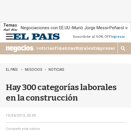
Temas
Negociaciones con EE.UU.
Murió Jorge Messi
Peñarol vs
del día:
Suscribite al 50% OFF
Ingresar
M
e
Noticias
Finanzas
Rurales
Empresas
n
M
u
o
s
t
EL PAÍS
NEGOCIOS
NOTICIAS
r
a
Hay 300 categorías laborales
r
b
en la construcción
�
s
q
u
10/04/2015, 05:00
e
d
Compartir esta noticia