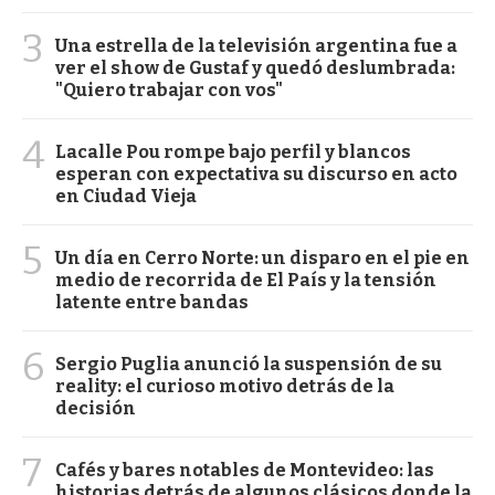
3
Una estrella de la televisión argentina fue a
ver el show de Gustaf y quedó deslumbrada:
"Quiero trabajar con vos"
4
Lacalle Pou rompe bajo perfil y blancos
esperan con expectativa su discurso en acto
en Ciudad Vieja
5
Un día en Cerro Norte: un disparo en el pie en
medio de recorrida de El País y la tensión
latente entre bandas
6
Sergio Puglia anunció la suspensión de su
reality: el curioso motivo detrás de la
decisión
7
Cafés y bares notables de Montevideo: las
historias detrás de algunos clásicos donde la