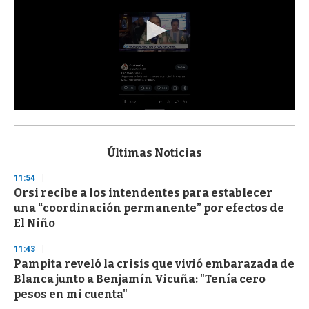
0
s
e
c
Últimas Noticias
o
n
11:54
d
Orsi recibe a los intendentes para establecer
s
o
una “coordinación permanente” por efectos de
f
El Niño
3
3
s
11:43
e
Pampita reveló la crisis que vivió embarazada de
c
Blanca junto a Benjamín Vicuña: "Tenía cero
o
n
pesos en mi cuenta"
d