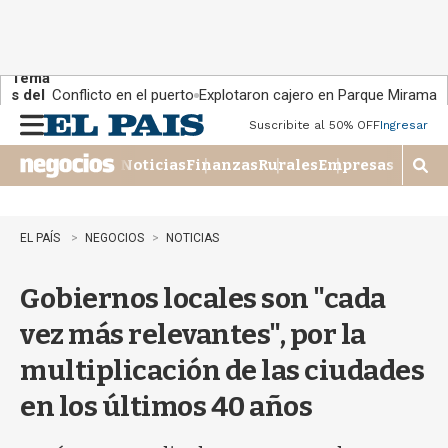
Tema
s del
Conflicto en el puerto
Explotaron cajero en Parque Miramar
día:
Suscribite al 50% OFF
Ingresar
M
e
Noticias
Finanzas
Rurales
Empresas
n
M
u
o
s
t
EL PAÍS
NEGOCIOS
NOTICIAS
r
a
Gobiernos locales son "cada
r
b
vez más relevantes", por la
�
s
multiplicación de las ciudades
q
u
en los últimos 40 años
e
d