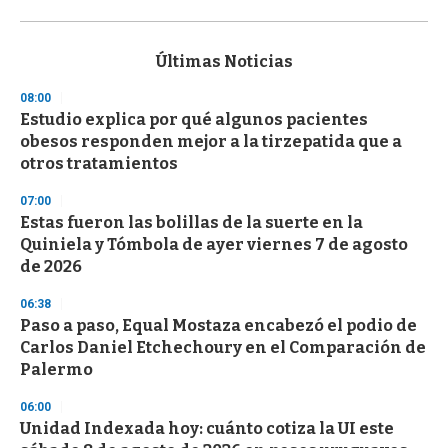
0
s
e
c
Últimas Noticias
o
n
08:00
d
Estudio explica por qué algunos pacientes
s
o
obesos responden mejor a la tirzepatida que a
f
otros tratamientos
3
3
s
07:00
e
Estas fueron las bolillas de la suerte en la
c
Quiniela y Tómbola de ayer viernes 7 de agosto
o
n
de 2026
d
s
06:38
Paso a paso, Equal Mostaza encabezó el podio de
Carlos Daniel Etchechoury en el Comparación de
Palermo
06:00
Unidad Indexada hoy: cuánto cotiza la UI este