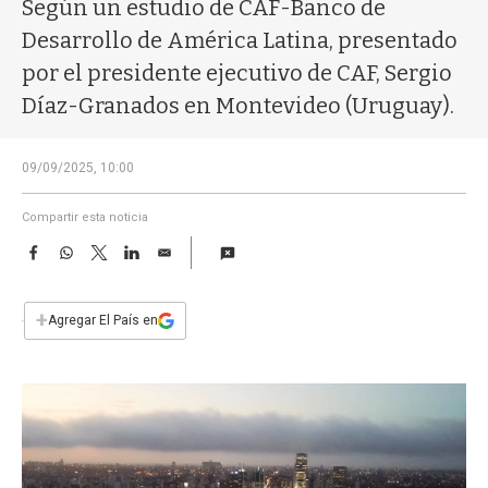
a
Según un estudio de CAF-Banco de
Desarrollo de América Latina, presentado
por el presidente ejecutivo de CAF, Sergio
Díaz-Granados en Montevideo (Uruguay).
09/09/2025, 10:00
Compartir esta noticia
F
W
T
L
E
a
h
w
i
m
c
a
i
n
a
e
t
t
k
i
+
Agregar El País en
b
s
t
e
l
o
A
e
d
o
p
r
I
k
p
n