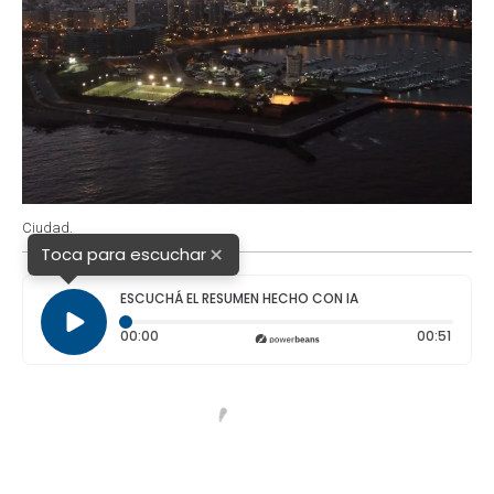
Ciudad.
×
Toca para escuchar
ESCUCHÁ EL RESUMEN HECHO CON IA
Tiempo transcurrido: 0 segundos
Duraci
00:00
00:51