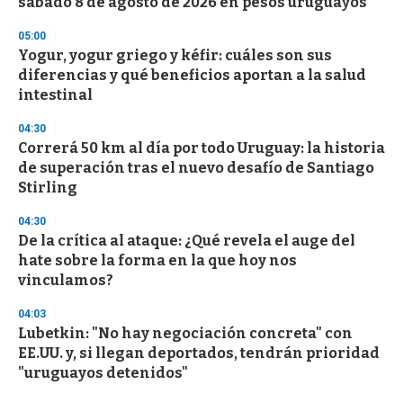
sábado 8 de agosto de 2026 en pesos uruguayos
05:00
Yogur, yogur griego y kéfir: cuáles son sus
diferencias y qué beneficios aportan a la salud
intestinal
04:30
Correrá 50 km al día por todo Uruguay: la historia
de superación tras el nuevo desafío de Santiago
Stirling
04:30
De la crítica al ataque: ¿Qué revela el auge del
hate sobre la forma en la que hoy nos
vinculamos?
04:03
Lubetkin: "No hay negociación concreta" con
EE.UU. y, si llegan deportados, tendrán prioridad
"uruguayos detenidos"